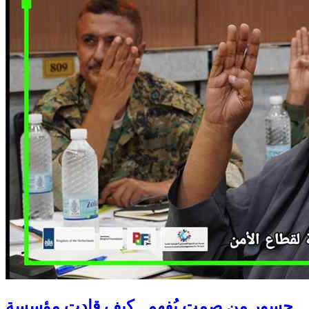
جسور من صمت يُفهم.. كيف قادت مؤسسة