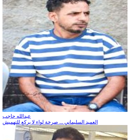
عبدالله حاجب
العميد السليماني ... صرخة لواء لا يركع للتهميش