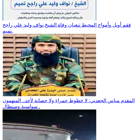
فقم أويل وأمواج المحيط تنعيان وفاة الشيخ نواف وليد علي راجح
تميم.
المقدم مياس الجعدني: لا خطوط حمراء ولا حصانة لأحد.. المتهمون
سواسية وسنطال .