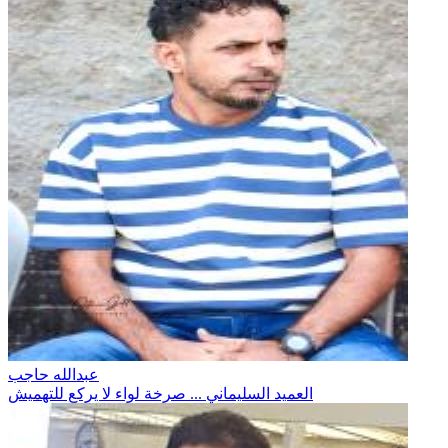
عبدالله حاجب
العميد السليماني ... صرخة لواء لا يركع للتهميش