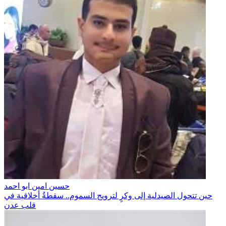
حسين امين ابو احمد
حين تتحول الصيدلية إلى وكرٍ لترويج السموم.. سقطةٌ أخلاقية في
قلب عدن