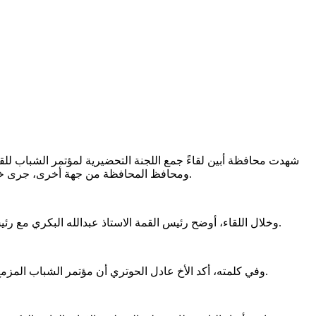
شهدت محافظة أبين لقاءً جمع اللجنة التحضيرية لمؤتمر الشباب للق
ومحافظ المحافظة من جهة أخرى، جرى خلالها التعريف بفكرة القمة والمؤتمر وأهدافها العامة الهادفة إلى تمكين الشباب في المحافظات المحررة وتعزيز مشاركتهم في عملية التنمية.
وخلال اللقاء، أوضح رئيس القمة الاستاذ عبدالله البكري مع رئيس اللجنة التحضيرية الاستاذ نبيل العبد أن القمة الشبابية تمثل مبادرة نوعية تسعى إلى توحيد جهود الشباب وإبراز دورهم الريادي في المجتمع.
وفي كلمته، أكد الأخ عادل الحوتري أن مؤتمر الشباب المزمع عقده سيمنح محافظة أبين بصمة مميزة، تُظهر أن فيها شباباً طموحين يتطلعون لمستقبل أفضل ويسعون لتمثيل محافظتهم بصورة مشرفة.