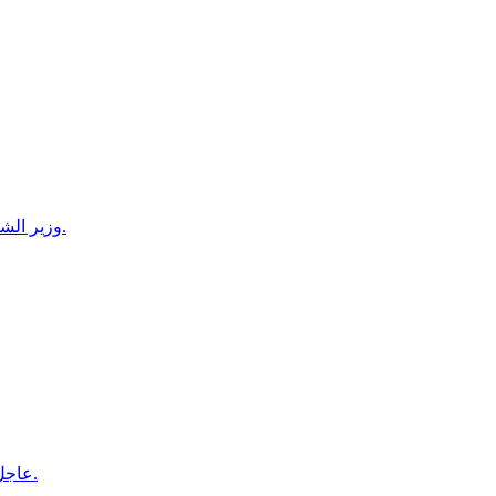
وزير الشباب والرياضة يوجه بإنشاء مركز متكامل لإدارة اتحاد القوى البدنية وم.
عاجل/ قرار رئيس مجلس القيادة بتعيين قائد للقوات الجوية والدفاع الجوي.