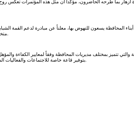
رة ازهار بما طرحه الحاضرون، مؤكداً أن مثل هذه المؤتمرات تعكس روح
أبناء المحافظة يسعون للنهوض بها، معلناً عن مبادرة لدعم القمة ال
متخصصة، إلى جانب عقد اجتماعات دورية لمتابعة أنشطة المؤتمر والقمة.
التي تتميز بمختلف مديريات المحافظة وفقاً لمعايير الكفاءة والمؤهل ال
بتوفير قاعة خاصة للاجتماعات والفعاليات الشبابية بما يسهم في استدامة المبادرة وتعزيز دور الشباب في بناء أبين.