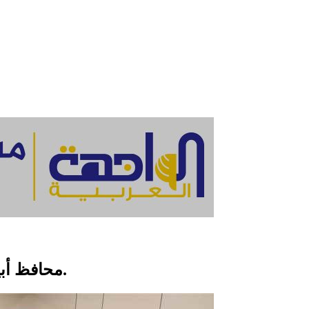
محافظ أبين يلتقي باللجنة التحضيرية لمؤتمر شباب أبين.