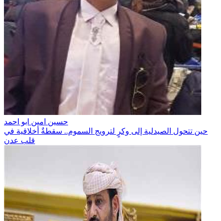
حسين امين ابو احمد
حين تتحول الصيدلية إلى وكرٍ لترويج السموم.. سقطةٌ أخلاقية في
قلب عدن