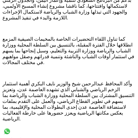
بدعم من البرنامج السعودي لتنمية وإعمار اليمن، والجدول الزمني
لاستكمالها وافتتاحها، كما ناقشا مشروع إنشاء المسبح الأولمبي،
والجهود التي تبذلها وزارة الشباب والرياضة لاستكمال الإجراءات
اللازمة والبدء في تنفيذ المشروع.
كما تناول اللقاء التحضيرات الخاصة بالمخيمات الصيفية المزمع
انطلاقها خلال الفترة المقبلة، بالتنسيق بين السلطة المحلية ووزارة
الشباب والرياضة ووزارة التربية والتعليم، وسبل إنجاحها بما يسهم
في استثمار أوقات الشباب والناشئة وتنمية قدراتهم وصقل مواهبهم
في مختلف المجالات.
وأكد المحافظ عبدالرحمن شيخ والوزير نايف البكري أهمية استثمار
الزخم الرياضي والشبابي الذي تشهده العاصمة عدن، وتعزيز
التنسيق المشترك بين السلطة المحلية ووزارة الشباب والرياضة بما
يسهم في تطوير القطاع الرياضي، والعمل على التقدم بملفات
لاستضافة العاصمة عدن إحدى البطولات المحلية والإقليمية، بما
يعكس مكانتها الرياضية ويعزز حضورها على خارطة الفعاليات
الرياضية.