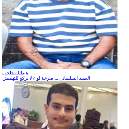
عبدالله حاجب
العميد السليماني ... صرخة لواء لا يركع للتهميش