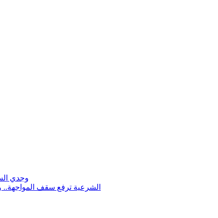
وجدي ال
الشرعية ترفع سقف المواجهة.. و