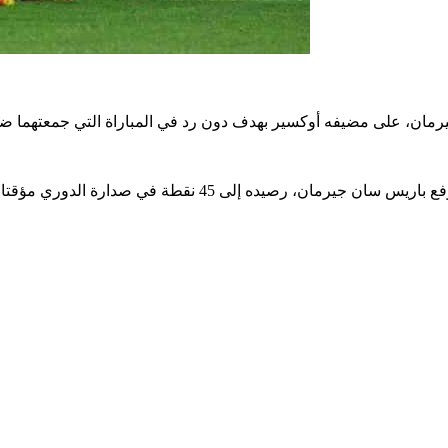
يده إلى 45 نقطة في صدارة الدوري مؤقتا، فيما تجمد رصيد أوكسير عند 12 نقطة في المركز السابع عشر مؤقتا