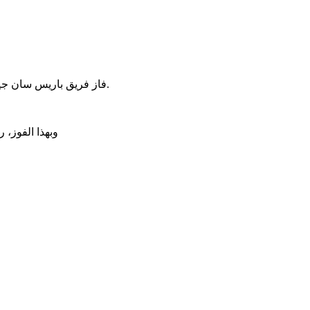
فاز فريق باريس سان جيرمان، على مضيفه أوكسير بهدف دون رد في المباراة التي جمعتهما ضمن الجولة التاسعة عشرة من منافسات الدوري الفرنسي لكرة القدم.
وبهذا الفوز، رفع باريس سان جيرمان، رص