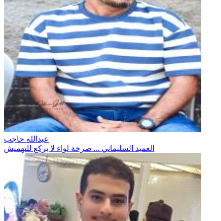
عبدالله حاجب
العميد السليماني ... صرخة لواء لا يركع للتهميش