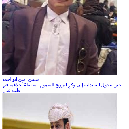
حسين امين ابو احمد
حين تتحول الصيدلية إلى وكرٍ لترويج السموم.. سقطةٌ أخلاقية في
قلب عدن