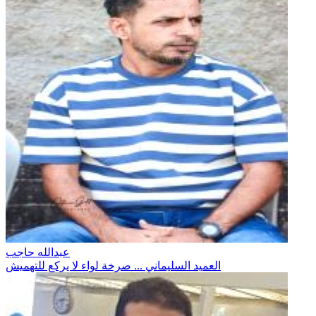
عبدالله حاجب
العميد السليماني ... صرخة لواء لا يركع للتهميش