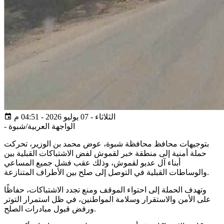
الثلاثاء - 07 يوليو 2026 - 04:51 م
الواجهة العربية/شبوة
-
بتوجيهات محافظ محافظة شبوة، عوض محمد بن الوزير، تحركت
حملة أمنية إلى منطقة خبر لقموش لفض الاشتباكات القبلية بين
أبناء آل عديو لقموش، وذلك عقب فشل جميع المساعي
والوساطات القبلية في التوصل إلى صلح بين الأطراف المتنازعة.
وتهدف الحملة إلى احتواء الموقف ومنع تجدد الاشتباكات، حفاظًا
على الأمن والاستقرار وسلامة المواطنين، في ظل استمرار التوتر
ورفض قبول مبادرات الصلح.