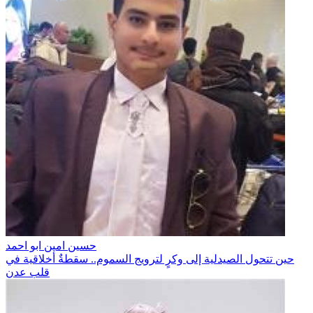
حسين امين ابو احمد
حين تتحول الصيدلية إلى وكرٍ لترويج السموم.. سقطةٌ أخلاقية في
قلب عدن