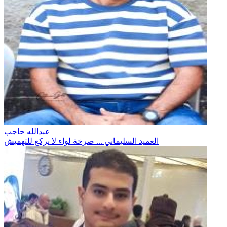
عبدالله حاجب
العميد السليماني ... صرخة لواء لا يركع للتهميش