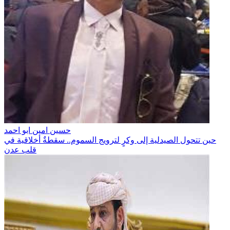
حسين امين ابو احمد
حين تتحول الصيدلية إلى وكرٍ لترويج السموم.. سقطةٌ أخلاقية في
قلب عدن