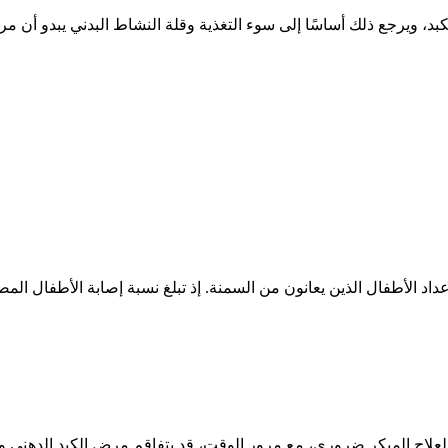
كبد، ويرجع ذلك أساسًا إلى سوء التغذية وقلة النشاط البدني يبدو أن م
لاج المبكر ضروري، مع مرور الوقت، قد يتفاقم مرض الكبد الدهني ويسب