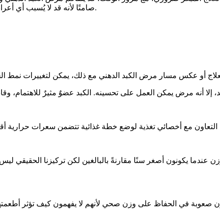
صامتًا لأنه قد لا يُسبب أي أعراض. ومع تقدم المرض، قد يتطور إلى التهاب الكبد الدهني غير الكحولي.
 عندما يكونون أصغر سنًا مقارنةً بالبالغين لكن تركيزنا الحقيقي ليس