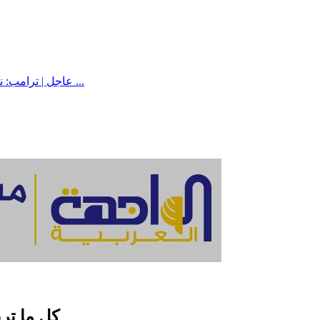
عاجل | ترامب: نحن مستعدون لشن هجوم ضد إيران إذا استدعت الضرورة ...
كل ما تر