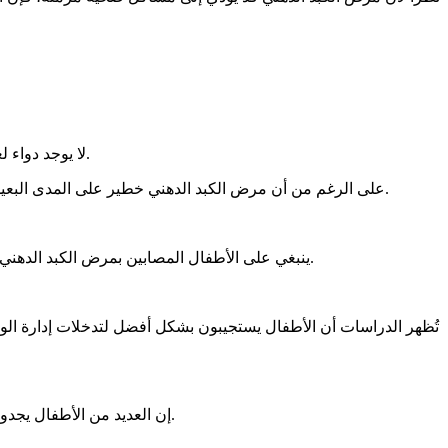
لا يوجد دواء لعلاج أو عكس مسار مرض الكبد الدهني مع ذلك، يمكن لتغييرات نمط الحياة أن تُحدث فرقًا كبيرًا في تطور المرض على المدى القريب والبعيد.
على الرغم من أن مرض الكبد الدهني خطير على المدى البعيد، إلا أنه مرض يمكن العمل على تحسينه. الكبد عضوٌ مثيرٌ للاهتمام، وقادر على التجدد والتعافي - إذا ما تم اتباع تغييرات صحية في نمط الحياة.
ينبغي على الأطفال المصابين بمرض الكبد الدهني التعاون مع أخصائي تغذية لوضع خطة غذائية تتضمن سعرات حرارية أقل، وسكريات أقل، ودهون أقل. كما ينبغي عليهم زيادة نشاطهم البدني.
تُظهر الدراسات أن الأطفال يستجيبون بشكل أفضل لتدخلات إدارة الوزن
إن العديد من الأطفال يجدون صعوبة في الحفاظ على وزن صحي لأنهم لا يفهمون كيف تؤثر أطعمتهم المفضلة، مثل رقائق البطاطس والمشروبات الغازية، على صحتهم.