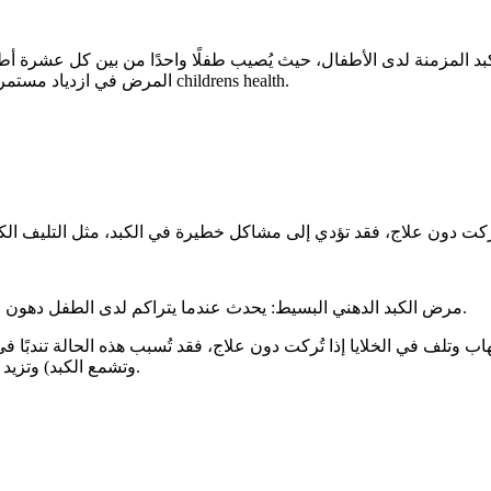
بد المزمنة لدى الأطفال، حيث يُصيب طفلًا واحدًا من بين كل عشرة أطفا
المرض في ازدياد مستمر، إذ تضاعف أكثر من مرتين خلال العشرين عامًا الماضية، وفقاً لموقع childrens health.
-مرض الكبد الدهني البسيط: يحدث عندما يتراكم لدى الطفل دهون زائدة (ثلاثي الجليسريد) في الكبد، دون وجود التهاب أو تلف في الخلايا.
وتشمع الكبد) وتزيد من خطر إصابة الطفل بفشل الكبد أو سرطان الكبد في مرحلة البلوغ.