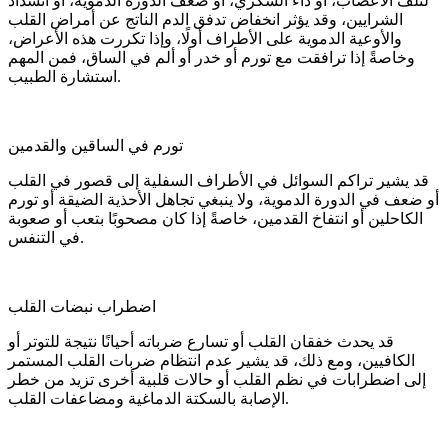
لتلف الأعصاب، أو داء السكري، أو ضعف الدورة الدموية، أو انسداد
الشرايين، وقد يؤثر انخفاض تدفق الدم الناتج عن أمراض القلب
والأوعية الدموية على الأطراف أولًا، وإذا تكررت هذه الأعراض،
وخاصةً إذا ترافقت مع تورم أو خدر أو ألم في الساق، فمن المهم
استشارة الطبيب.
تورم في الساقين والقدمين
قد يشير تراكم السوائل في الأطراف السفلية إلى قصور في القلب
أو ضعف في الدورة الدموية، ولا ينبغي تجاهل الأحذية الضيقة أو تورم
الكاحلين أو انتفاخ القدمين، خاصةً إذا كان مصحوبًا بتعب أو صعوبة
في التنفس.
اضطراب نبضات القلب
قد يحدث خفقان القلب أو تسارع ضرباته أحيانًا نتيجة للتوتر أو
الكافيين، ومع ذلك، قد يشير عدم انتظام ضربات القلب المستمر
إلى اضطرابات في نظم القلب أو حالات قلبية أخرى تزيد من خطر
الإصابة بالسكتة الدماغية ومضاعفات القلب.