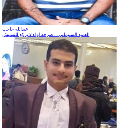
عبدالله حاجب
العميد السليماني ... صرخة لواء لا يركع للتهميش