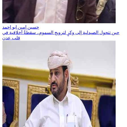
حسين امين ابو احمد
حين تتحول الصيدلية إلى وكرٍ لترويج السموم.. سقطةٌ أخلاقية في
قلب عدن