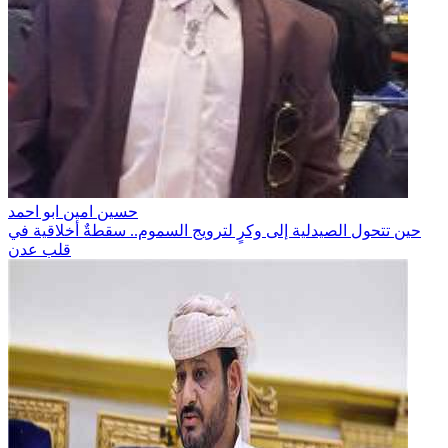
حسين امين ابو احمد
حين تتحول الصيدلية إلى وكرٍ لترويج السموم.. سقطةٌ أخلاقية في
قلب عدن