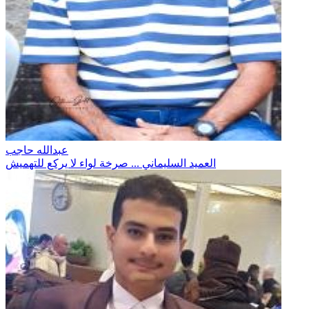
عبدالله حاجب
العميد السليماني ... صرخة لواء لا يركع للتهميش