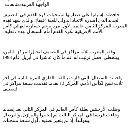
الواجهة العربية/متابعات
-
حافظت إسبانيا على صدارتها لمنتخبات كرة القدم في التصنيف
الجديد الذي أصدره الاتحاد الدولي للعبة (فيفا)، والذي شهد تقدم
المغرب للمركز الثامن عالميا، لأول مرة برغم خسارته لنهائي كأس
الأمم الإفريقية لكرة القدم أمام السنغال بهدف نظيف.
وقفز المغرب ثلاثة مراكز في التصنيف ليحتل المركز الثامن،
ويتخطى أفضل ترتيب له عندما كان عاشرا في أبريل عام 1998.
واحتلت السنغال، التي فازت باللقب القاري للمرة الثانية في آخر
ثلاث نسخ لكأس الأمم، المركز 12 بعدما تقدمت سبعة مراكز في
التصنيف.
وظلت الأرجنتين بطلة كأس العالم في المركز الثاني بعد إسبانيا
وجاءت فرنسا ‌في المركز الثالث ثم إنجلترا والبرازيل والبرتغال
وهولندا، إذ لم يتغير تصنيف أول سبعة منتخبات.