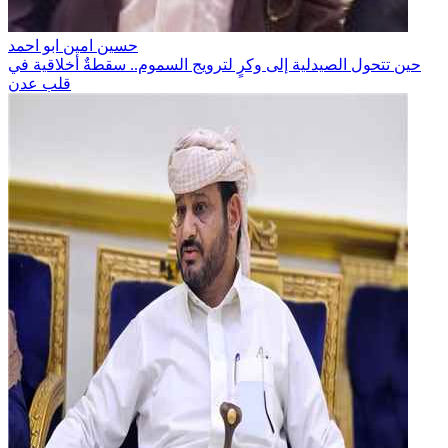
حسين امين ابو احمد
حين تتحول الصيدلية إلى وكرٍ لترويج السموم.. سقطةٌ أخلاقية في
قلب عدن