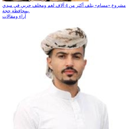
مشروع «مسام» يتلف أكثر من 4 آلاف لغم ومخلف حربي في ميدي
بمحافظة حجة.
آراء ومقالات