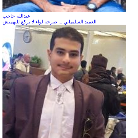
عبدالله حاجب
العميد السليماني ... صرخة لواء لا يركع للتهميش