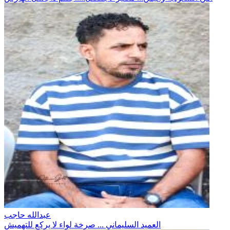
عبدالله حاجب
العميد السليماني ... صرخة لواء لا يركع للتهميش