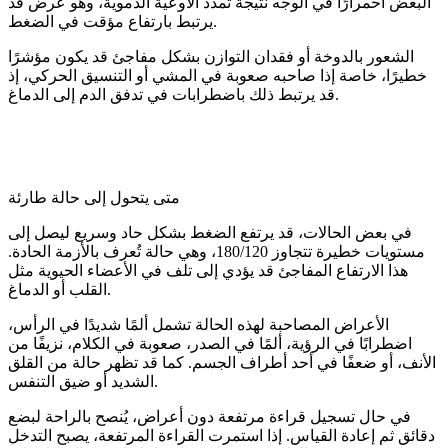
البعض احمرارًا في الوجه نتيجة تمدد الأوعية الدموية، وهو عرض قد
يرتبط بارتفاع مؤقت في الضغط.
الشعور بالدوخة أو فقدان التوازن بشكل مفاجئ قد يكون مؤشرًا
خطيرًا، خاصة إذا صاحبه صعوبة في المشي أو التنسيق الحركي، إذ
قد يرتبط ذلك باضطرابات في تدفق الدم إلى الدماغ.
متى يتحول إلى حالة طارئة
في بعض الحالات، قد يرتفع الضغط بشكل حاد وسريع ليصل إلى
مستويات خطيرة تتجاوز 180/120، وهي حالة تُعرف بالأزمة الحادة.
هذا الارتفاع المفاجئ قد يؤدي إلى تلف في الأعضاء الحيوية مثل
القلب أو الدماغ.
الأعراض المصاحبة لهذه الحالة تشمل ألمًا شديدًا في الرأس،
اضطرابًا في الرؤية، ألمًا في الصدر، صعوبة في الكلام، نزيفًا من
الأنف، أو ضعفًا في أحد أطراف الجسم. كما قد تظهر حالة من القلق
الشديد أو ضيق التنفس.
في حال تسجيل قراءة مرتفعة دون أعراض، يُنصح بالراحة لبضع
دقائق ثم إعادة القياس. إذا استمرت القراءة المرتفعة، يصبح التدخل