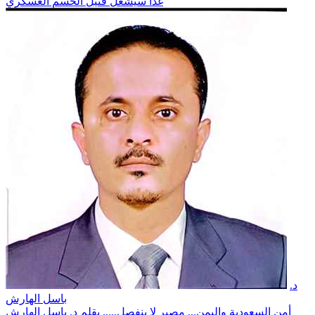
غداً سيشعل فتيل الحسم العسكري
د.
باسل الهارش
أمن السعودية واليمن... مصير لا ينفصل..... بقلم د. باسل الهارش