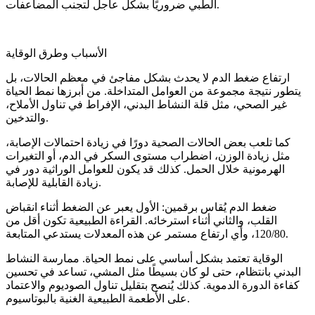
الطبي ضروريًا بشكل عاجل لتجنب المضاعفات.
الأسباب وطرق الوقاية
ارتفاع ضغط الدم لا يحدث بشكل مفاجئ في معظم الحالات، بل
يتطور نتيجة مجموعة من العوامل المتداخلة. من أبرزها نمط الحياة
غير الصحي، مثل قلة النشاط البدني، الإفراط في تناول الأملاح،
والتدخين.
كما تلعب بعض الحالات الصحية دورًا في زيادة احتمالات الإصابة،
مثل زيادة الوزن، اضطراب مستوى السكر في الدم، أو التغيرات
الهرمونية خلال الحمل. كذلك قد يكون للعوامل الوراثية دور في
زيادة القابلية للإصابة.
ضغط الدم يُقاس برقمين: الأول يعبر عن الضغط أثناء انقباض
القلب، والثاني أثناء استرخائه. القراءة الطبيعية تكون أقل من
120/80، وأي ارتفاع مستمر عن هذه المعدلات يستدعي المتابعة.
الوقاية تعتمد بشكل أساسي على نمط الحياة. ممارسة النشاط
البدني بانتظام، حتى لو كان بسيطًا مثل المشي، تساعد في تحسين
كفاءة الدورة الدموية. كذلك يُنصح بتقليل تناول الصوديوم والاعتماد
على الأطعمة الطبيعية الغنية بالبوتاسيوم.