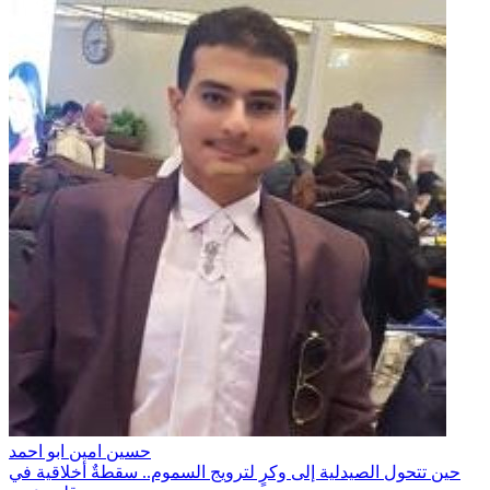
حسين امين ابو احمد
حين تتحول الصيدلية إلى وكرٍ لترويج السموم.. سقطةٌ أخلاقية في