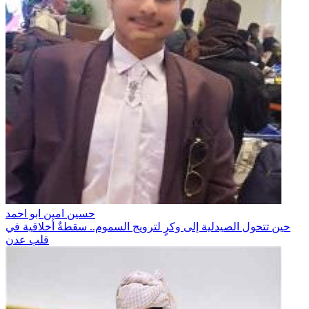
حسين امين ابو احمد
حين تتحول الصيدلية إلى وكرٍ لترويج السموم.. سقطةٌ أخلاقية في
قلب عدن