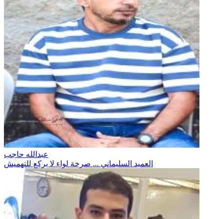
عبدالله حاجب
العميد السليماني ... صرخة لواء لا يركع للتهميش