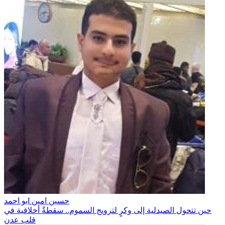
حسين امين ابو احمد
حين تتحول الصيدلية إلى وكرٍ لترويج السموم.. سقطةٌ أخلاقية في
قلب عدن