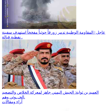
عاجل | المقاومة الوطنية تدمر زورقاً حوثياً مفخخاً استهدف سفينة
نفطية قبالة .
​العميد بن ثوابة: الجيش اليمني جاهز لمعركة الخلاص والتصعيد
الحـ,ـوثي وهم.
آراء ومقالات