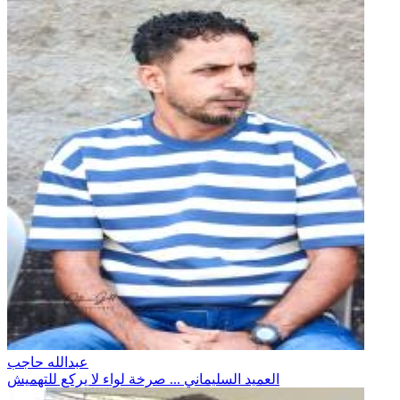
عبدالله حاجب
العميد السليماني ... صرخة لواء لا يركع للتهميش