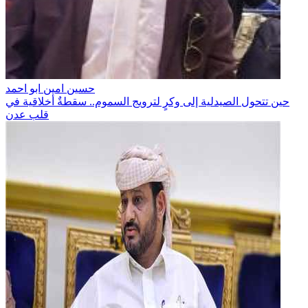
حسين امين ابو احمد
حين تتحول الصيدلية إلى وكرٍ لترويج السموم.. سقطةٌ أخلاقية في
قلب عدن