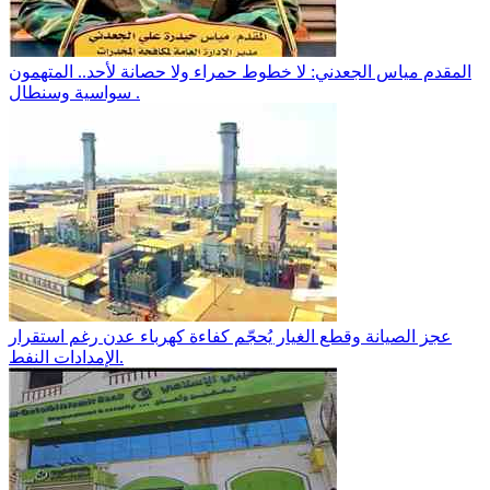
المقدم مياس الجعدني: لا خطوط حمراء ولا حصانة لأحد.. المتهمون
سواسية وسنطال .
عجز الصيانة وقطع الغيار يُحجّم كفاءة كهرباء عدن رغم استقرار
الإمدادات النفط.