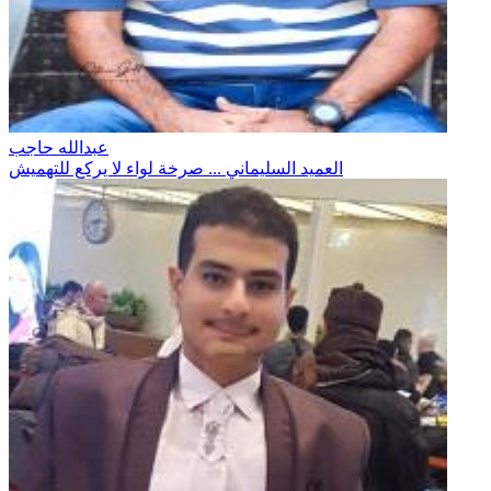
عبدالله حاجب
العميد السليماني ... صرخة لواء لا يركع للتهميش