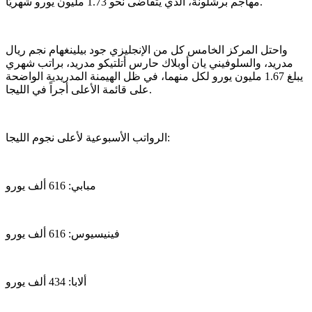
مهاجم برشلونة، الذي يتقاضى نحو 1.73 مليون يورو شهريًا.
واحتل المركز الخامس كل من الإنجليزي جود بيلينغهام نجم ريال
مدريد، والسلوفيني يان أوبلاك حارس أتلتيكو مدريد، براتب شهري
يبلغ 1.67 مليون يورو لكل منهما، في ظل الهيمنة المدريدية الواضحة
على قائمة الأعلى أجراً في الليجا.
الرواتب الأسبوعية لأعلى نجوم الليجا:
مبابي: 616 ألف يورو
فينيسيوس: 616 ألف يورو
ألابا: 434 ألف يورو