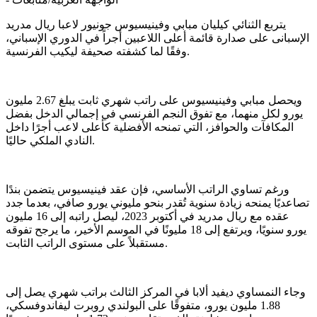
يتربع الثنائي كيليان مبابي وفينيسيوس جونيور لاعبا ريال مدريد
الإسبانى على صدارة قائمة أعلى اللاعبين أجراً في الدوري الإسباني،
وفقًا لما كشفته صحيفة ليكيب الفرنسية.
ويحصل مبابي وفينيسيوس على راتب شهري ثابت يبلغ 2.67 مليون
يورو لكل منهما، مع تفوق النجم الفرنسي في إجمالي الدخل بفضل
المكافآت والحوافز، التي تمنحه الأفضلية كأعلى لاعب أجرًا داخل
النادي الملكي حاليًا.
ورغم تساوي الراتب الأساسي، فإن عقد فينيسيوس يتضمن بندًا
تصاعديًا يمنحه زيادة سنوية تُقدر بنحو مليوني يورو صافي، بعدما جدد
عقده مع ريال مدريد في أكتوبر 2023، ليصل راتبه إلى 16 مليون
يورو سنويًا، ويرتفع إلى 18 مليونًا في الموسم الأخير، ما يرجح تفوقه
مستقبلاً على مستوى الراتب الثابت.
وجاء النمساوي ديفيد ألابا في المركز الثالث براتب شهري يصل إلى
1.88 مليون يورو، متفوقًا على البولندي روبرت ليفاندوفسكي،