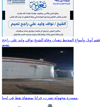
فقم أويل وأمواج المحيط تنعيان وفاة الشيخ نواف وليد علي راجح
تميم.
مسيرة مجهولة تضرب خزانا بمصفاة نفط في ليبيا.