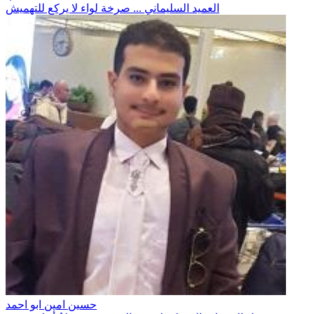
العميد السليماني ... صرخة لواء لا يركع للتهميش
حسين امين ابو احمد