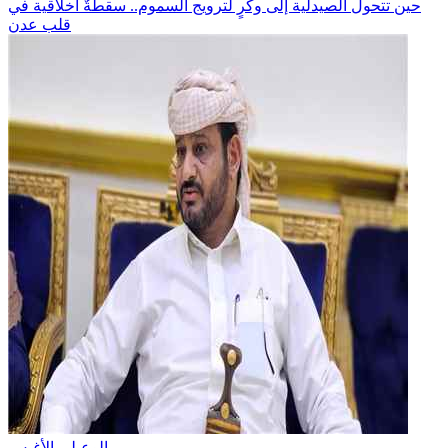
حين تتحول الصيدلية إلى وكرٍ لترويج السموم.. سقطةٌ أخلاقية في
قلب عدن
الوعيلي الأغبس