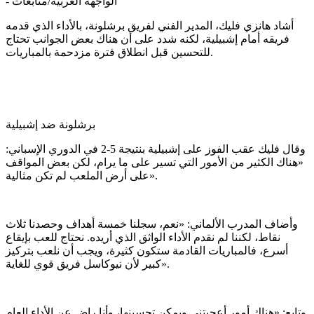
الواجهة العربية/متابعات
-
أشاد هانزي فليك، المدير الفني لفريق برشلونة، بالأداء الذي قدمه
فريقه أمام إشبيلية، لكنه شدد على أن هناك بعض الجوانب تحتاج
للتحسين قبل انطلاق فترة مزدحمة بالمباريات.
برشلونة ضد إشبيلية
وقال فليك عقب الفوز على إشبيلية بنتيجة 5-2 في الدوري الإسباني:
«هناك الكثير من الأمور التي تسير على ما يرام، لكن بعض المواقف
على أرض الملعب لم تكن مثالية».
وأضاف المدرب الألماني: «نعم، سجلنا خمسة أهداف وحصدنا ثلاث
نقاط، لكننا لم نقدم الأداء الواثق الذي أريده. نحتاج للعب بإيقاع
أسرع، فالمباريات القادمة ستكون كثيرة، ويجب أن نلعب بتركيز
كبير لأن نيوكاسل فريق قوي للغاية».
وتابع: «هناك أمور أعجبتني ويمكن تحسينها، وأنا راضٍ عن الأداء العام