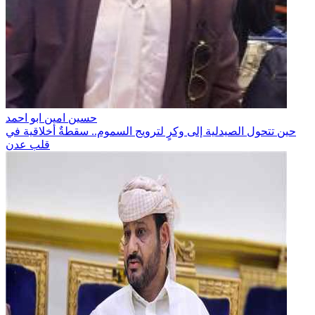
حسين امين ابو احمد
حين تتحول الصيدلية إلى وكرٍ لترويج السموم.. سقطةٌ أخلاقية في
قلب عدن