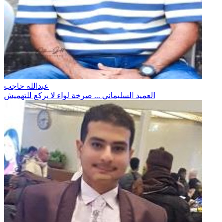
عبدالله حاجب
العميد السليماني ... صرخة لواء لا يركع للتهميش