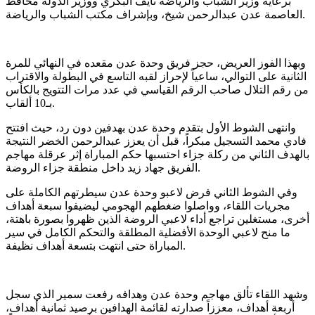
برعاية وزير الشباب والرياضة نايف البكري ووزير الدولة محافظ
العاصمة عدن عبدالرحمن شيخ، وبإشراف مكتب الشباب والرياضة.
وبهذا الفوز العريض، حجز فريق وحدة عدن مقعده في النهائي للمرة
الثانية على التوالي، ساعياً لإحراز لقبه التاسع في البطولة والاقتراب
من رقم التلال صاحب الرقم القياسي في عدد مرات التتويج بالكأس
بـ10 ألقاب.
وانتهى الشوط الأول بتقدم وحدة عدن بهدفين دون رد، حيث افتتح
فادي محمد التسجيل مبكراً، قبل أن يعزز عبدالرحمن الخضر النتيجة
بالهدف الثاني من ركلة جزاء احتسبها حكم المباراة إثر عرقلة مهاجم
الفريق جهاد زيد داخل منطقة جزاء الروضة.
وفي الشوط الثاني فرض لاعبو وحدة عدن سيطرتهم الكاملة على
مجريات اللقاء، وواصلوا ضغطهم الهجومي ليضيفوا سبعة أهداف
أخرى، مستغلين تراجع أداء لاعبي الروضة الذين ظهروا بصورة باهتة،
ما منح لاعبي الوحدة الأفضلية المطلقة والتحكم الكامل في سير
المباراة حتى انتهت بتسعة أهداف نظيفة.
وشهد اللقاء تألق مهاجم وحدة عدن وهدافه رفعت سمير الذي سجل
أربعة أهداف، معززاً صدارته لقائمة الهدافين برصيد ثمانية أهداف،