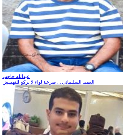
عبدالله حاجب
العميد السليماني ... صرخة لواء لا يركع للتهميش