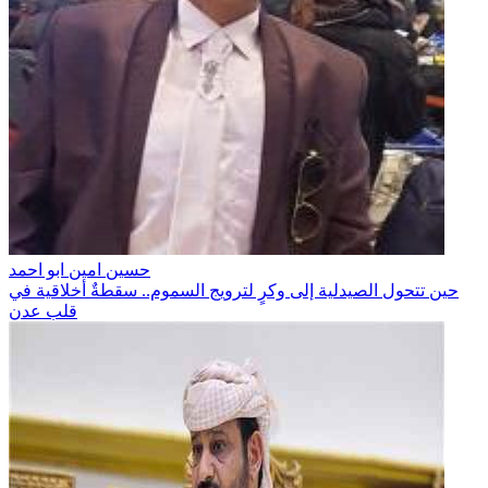
حسين امين ابو احمد
حين تتحول الصيدلية إلى وكرٍ لترويج السموم.. سقطةٌ أخلاقية في
قلب عدن