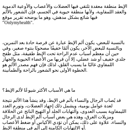
الإبط منطقة معقدة تلتقي فيها العضلات والأعصاب والأوعية الدموية
والعقد اللمفاوية، ولأنها منطقة حيوية في الجسم، فإن الشعور بالألم
فيها شائع بشكل مدهش، وهو ما يوضحه تقرير موقع
"Onlymyhealth".
بالنسبة للبعض، يكون ألم الإبط عبارة عن قرصة حادة بعد التمرين،
وبالنسبة للبعض الآخر، يكون ألمًا خفيفًا مصحوبًا بنتوء صغير، وفي
حين أن معظم أسباب عدم الراحة تحت الإبط طفيفة، مثل طفح
جلدي خفيف أو شد عضلي، إلا أن قربها من الأعضاء الحيوية والجهاز
اللمفاوي غالبًا ما يسبب القلق، لذلك فإن فهم مصدر الألم هو
الخطوة الأولى نحو الشعور بالراحة والطمأنينة.
ما هي الأسباب الأكثر شيوعًا لألم الإبط؟
قد يُصاب الرجال والنساء بألم في الإبط، وقد ينشأ هذا الألم نتيجة
لعدة عوامل يومية، ويشمل ذلك إجهاد العضلات، وتورم الغدد
الليمفاوية بسبب العدوى، والتهابات الجلد أو التهيج الناتج عن الحلاقة
ومزيلات العرق، وهذه هي بعض أسباب ألم الإبط لدى الرجال
والنساء، علاوة على ذلك، يمكن أن تؤدي الأكياس أو ضغط الأعصاب
أو الالتهابات الكامنة إلى ألم في منطقة الإبط.