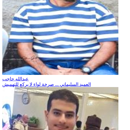
عبدالله حاجب
العميد السليماني ... صرخة لواء لا يركع للتهميش