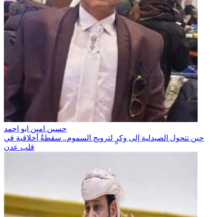
حسين امين ابو احمد
حين تتحول الصيدلية إلى وكرٍ لترويج السموم.. سقطةٌ أخلاقية في
قلب عدن