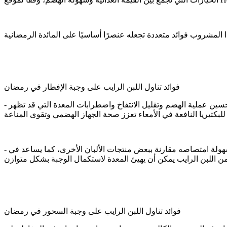
فوائد تناول اللبن الرايب على وجبة الإفطار في رمضان
- اللبن الرايب يُعد مصدرًا غنيًا بالبروبيوتيك، وهي البكتيريا النافعة التي تعزز توازن البكتيريا في الأمعاء، وهذا التوازن يلعب دورًا محوريًا في تحسين عملية الهضم وتقليل الانتفاخ واضطرابات المعدة التي قد تظهر
- بعد ساعات الصيام الطويلة، يحتاج الجسم إلى ما يهدئ المعدة بلطف ويعيد لها نشاطها دون إجهاد، وهنا يأتي دور اللبن الرايب، إذ يتميز بسهولة امتصاصه مقارنة ببعض منتجات الألبان الأخرى، كما يساعد في
فوائد تناول اللبن الرايب على وجبة السحور في رمضان