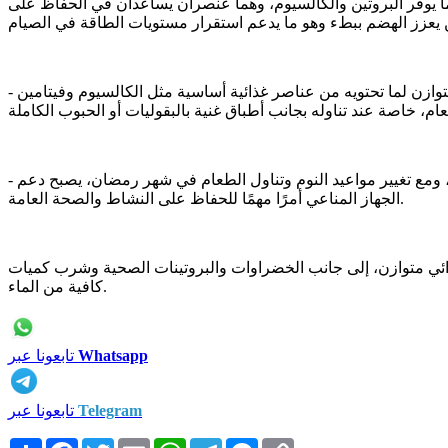
 يوفر البروتين والكالسيوم، وهما عنصران يساعدان في الحفاظ على
- تشير توصيات منظمة الصحة العالمية إلى أهمية تضمين منتجات الألبان ضمن نظام غذائي متوازن لما تحتويه من عناصر غذائية أساسية مثل الكالسيوم وفيتامين B12، كما يرتبط تناول اللبن الرايب بتحسين
- لا يقتصر دور اللبن الرايب على الفوائد الهضمية فحسب، بل يمتد إلى دعم المناعة، بفضل محتواه من البكتيريا النافعة وبعض الفيتامينات، ومع تغيير مواعيد النوم وتناول الطعام في شهر رمضان، يصبح دعم
الجهاز المناعي أمرًا مهمًا للحفاظ على النشاط والصحة العامة.
غذائي متوازن، إلى جانب الخضراوات والبروتينات الصحية وشرب كميات
كافية من الماء.
Whatsapp
تابعونا عبر
Telegram
تابعونا عبر
Copy
Messenger
Telegram
WhatsApp
Email
Twitter
Facebook
انشر