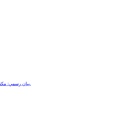
بيان رسمي: مكتب إعلام أبين يكشف حقيقة فيديو مستشفى الرازي ويتوعد باتخاذ إجر.