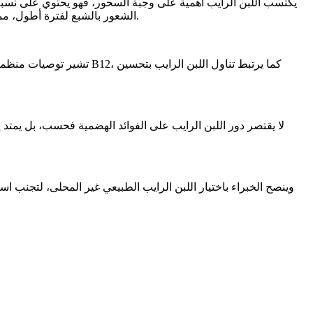
يكتسب اللبن الرايب أهمية على وجبة السحور، فهو يحتوي على نسب
الشعور بالشبع لفترة أطول، مما يقلل الإحساس بالجوع في منتصف النهار، كما أن محتواه من البروتين يعزز الهضم ببطء وهو ما يدعم استقرار مستويات الطاقة في الصيام.
وينصح الخبراء باختيار اللبن الرايب الطبيعي غير المحلى، لتجنب 