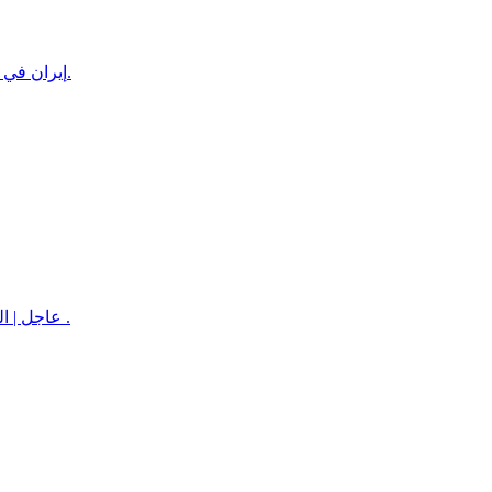
إيران في أول تعليق على "الإنفاق الدفاعي" بين السعودية وباكستان وتركيا: الأم.
عاجل | المقاومة الوطنية تدمر زورقاً حوثياً مفخخاً استهدف سفينة نفطية قبالة .