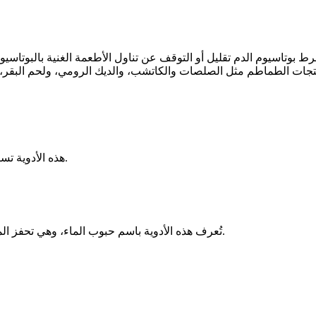
تاسيوم الدم تقليل أو التوقف عن تناول الأطعمة الغنية بالبوتاسيوم
، ومنتجات الطماطم مثل الصلصات والكاتشب، والديك الرومي، ولحم البق
هذه الأدوية تساعد على خفض مستويات البوتاسيوم عن طريق ربط البوتاسيوم الزائد.
تُعرف هذه الأدوية باسم حبوب الماء، وهي تحفز المرضى على التبول بشكل متكرر، مما يؤدي إلى إزالة البوتاسيوم الزائد.