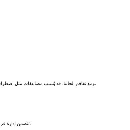
ومع تفاقم الحالة، قد يُسبب مضاعفات مثل اضطراب النظم القلبي (عدم انتظام ضربات القلب)، والشلل، أو النوبة القلبية.
تتضمن إدارة فرط بوتاسيوم الدم تغييرات في نمط الحياة والأدوية.. وإليك بعض الطرق: