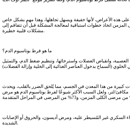
تحدي في التعرف على هذه الأعراض، لأنها خفيفة ويسهل تجاهلها، وهذا مهم بشكل خاص
 المزمن اتخاذ خطوات استباقية لمعالجة المشكلة قبل أن تتفاقم إلى
مشكلات قلبية خطيرة.
ما هو فرط بوتاسيوم الدم؟
لعصبية، وانقباض العضلات واسترخائها، وتنظيم ضغط الدم، والتمثيل
ت كبيرة من هذا المعدن في الجسم، مما يُلحق الضرر بالقلب، ويحدث
الدم عندما تتجاوز مستويات البوتاسيوم في الدم 5.0 ملي مكافئ/لتر، وتظهر الأعراض عادةً عندما تتجاوز المستويات 6.5 ملي مكافئ/لتر، ولعل السبب الأكثر شيوعًا لفرط بوتاسيوم الدم هو مرض
وداء السكري غير المُسيطر عليه، ومرض أديسون، والحروق أو الإصابات
الشديدة.