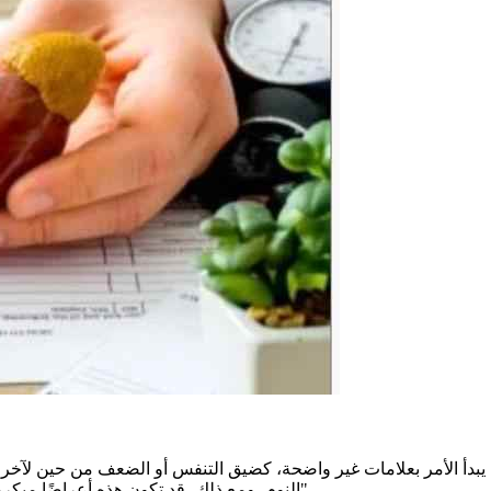
دأ الأمر بعلامات غير واضحة، كضيق التنفس أو الضعف من حين لآخر، والتي
النوم، ومع ذلك، قد تكون هذه أعراضًا مبكرة لحالة تُسمى فرط بوتاسيوم الدم، وفقًا لتقرير موقع "تايمز أوف انديا".