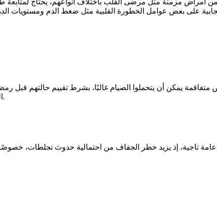
ض مزمنة مثل مرضى القلب باختلاف أنواعهم، يحتاج لمتابعة طبية وتجنب الاهمال فى مت
يجابية على بعض عوامل الخطورة القلبية مثل ضغط الدم ومستويات الد
اقمة يمكن أن يتحملوا الصيام غالبًا، بشرط تقييم حالتهم قبل رمضان
الطبية المسبقة ضرورية لتقدير القدرة على تحمل الامتناع عن السوائل.
ب دعامة تاجية، إذ يزيد خطر الجفاف من احتمالية حدوث تجلطات، خصوصًا