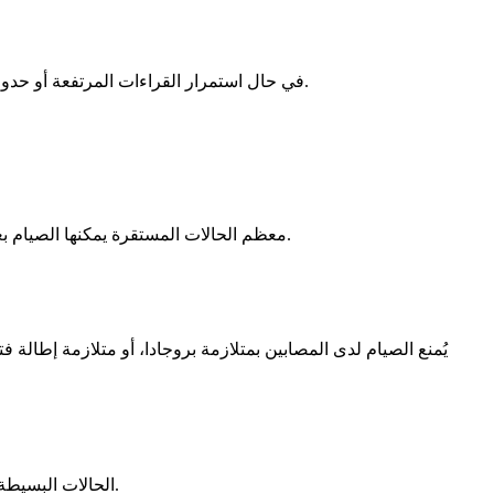
في حال استمرار القراءات المرتفعة أو حدوث نوبات طارئة، يجب الامتناع عن الصيام إلى حين ضبط الحالة. كما ينبغي الحذر من استخدام مدرات البول في الأجواء الحارة لتجنب الجفاف.
معظم الحالات المستقرة يمكنها الصيام بعد تقييم فردي. يجب ضبط جرعات مضادات التخثر بعناية، لأن تغير نمط الغذاء قد يؤثر في فعاليتها، خاصة الأدوية ذات المجال العلاجي الضيق.
يُمنع الصيام لدى المصابين بمتلازمة بروجادا، أو متلازمة إطال
الحالات البسيطة إلى المتوسطة قد تتحمل الصيام بعد تقييم متخصص، بينما تُعد الدرجات الشديدة مانعًا واضحًا نظرًا لاحتمال تدهور الأعراض مع نقص السوائل.