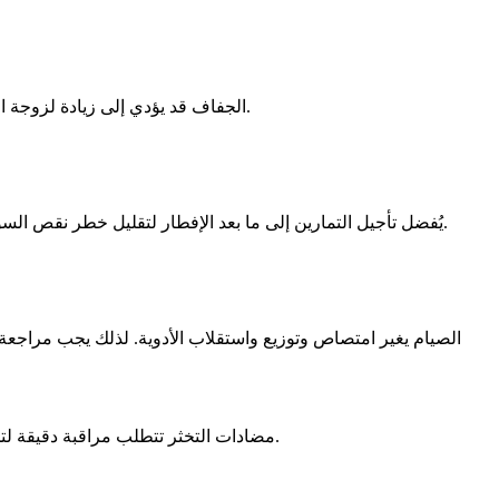
الجفاف قد يؤدي إلى زيادة لزوجة الدم وتفاقم القصور الكلوي، ما يرفع احتمالية الجلطات. وجود ارتفاع في الكرياتينين أو تاريخ مرضي معقد يتطلب حذرًا شديدًا وقد يمنع الصيام.
يُفضل تأجيل التمارين إلى ما بعد الإفطار لتقليل خطر نقص السوائل. الأنشطة العنيفة في ساعات النهار قد تزيد احتمالية الدوخة واضطراب الضغط. مراقبة الوزن والحالة العامة مهمة خاصة لدى الرياضيين.
الصيام يغير امتصاص وتوزيع واستقلاب الأدوية. لذلك يجب مراجعة
مضادات التخثر تتطلب مراقبة دقيقة لتجنب النزيف أو فقدان الفاعلية. كما أن التوقف المفاجئ عن أدوية القلب قد يؤدي إلى مضاعفات خطيرة مثل الجلطات أو تدهور قصور القلب.