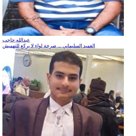
عبدالله حاجب
العميد السليماني ... صرخة لواء لا يركع للتهميش