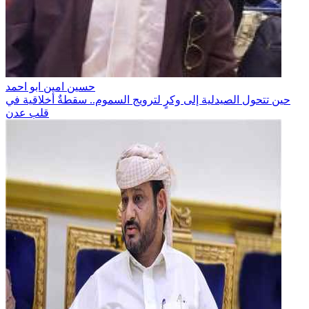
حسين امين ابو احمد
حين تتحول الصيدلية إلى وكرٍ لترويج السموم.. سقطةٌ أخلاقية في
قلب عدن