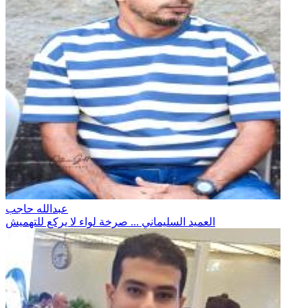
عبدالله حاجب
العميد السليماني ... صرخة لواء لا يركع للتهميش