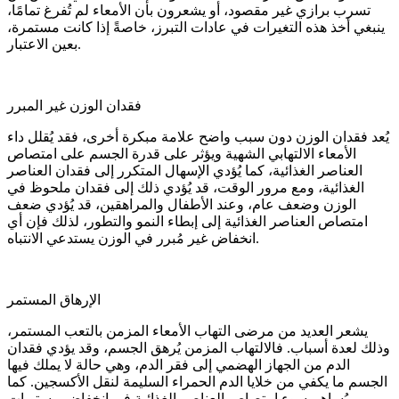
تسرب برازي غير مقصود، أو يشعرون بأن الأمعاء لم تُفرغ تمامًا،
ينبغي أخذ هذه التغيرات في عادات التبرز، خاصةً إذا كانت مستمرة،
بعين الاعتبار.
فقدان الوزن غير المبرر
يُعد فقدان الوزن دون سبب واضح علامة مبكرة أخرى، فقد يُقلل داء
الأمعاء الالتهابي الشهية ويؤثر على قدرة الجسم على امتصاص
العناصر الغذائية، كما يُؤدي الإسهال المتكرر إلى فقدان العناصر
الغذائية، ومع مرور الوقت، قد يُؤدي ذلك إلى فقدان ملحوظ في
الوزن وضعف عام، وعند الأطفال والمراهقين، قد يُؤدي ضعف
امتصاص العناصر الغذائية إلى إبطاء النمو والتطور، لذلك فإن أي
انخفاض غير مُبرر في الوزن يستدعي الانتباه.
الإرهاق المستمر
يشعر العديد من مرضى التهاب الأمعاء المزمن بالتعب المستمر،
وذلك لعدة أسباب. فالالتهاب المزمن يُرهق الجسم، وقد يؤدي فقدان
الدم من الجهاز الهضمي إلى فقر الدم، وهي حالة لا يملك فيها
الجسم ما يكفي من خلايا الدم الحمراء السليمة لنقل الأكسجين. كما
يُساهم سوء امتصاص العناصر الغذائية في انخفاض مستويات