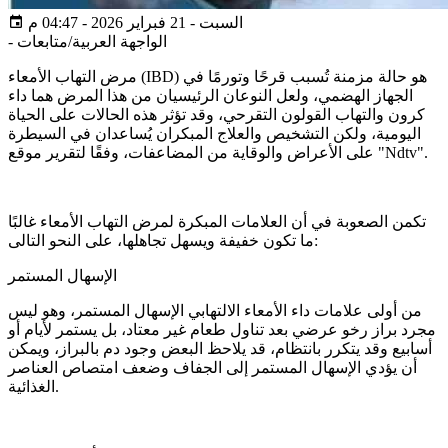
السبت - 21 فبراير 2026 - 04:47 م
الواجهة العربية/متابعات
-
مرض التهاب الأمعاء (IBD) هو حالة مزمنة تُسبب قرحًا وتورمًا في
الجهاز الهضمي، ولعل النوعان الرئيسيان من هذا المرض هما داء
كرون والتهاب القولون التقرحي، وقد تؤثر هذه الحالات على الحياة
اليومية، ولكن التشخيص والعلاج المبكران يُساعدان في السيطرة
على الأعراض والوقاية من المضاعفات، وفقًا لتقرير موقع "Ndtv".
تكمن الصعوبة في أن العلامات المبكرة لمرض التهاب الأمعاء غالبًا
ما تكون خفيفة ويسهل تجاهلها، على النحو التالى:
الإسهال المستمر
من أولى علامات داء الأمعاء الالتهابي الإسهال المستمر، وهو ليس
مجرد براز رخو عرضي بعد تناول طعام غير معتاد، بل يستمر لأيام أو
أسابيع وقد يتكرر بانتظام، قد يلاحظ البعض وجود دم بالبراز، ويمكن
أن يؤدي الإسهال المستمر إلى الجفاف وضعف امتصاص العناصر
الغذائية.