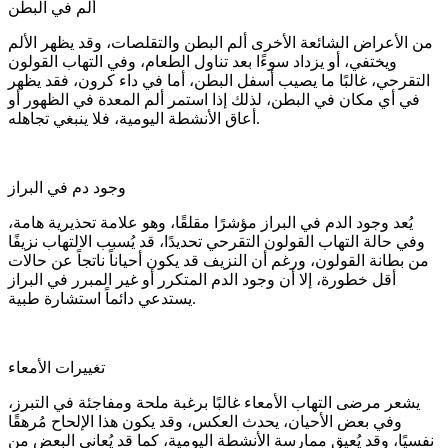
ألم في البطن
من الأعراض الشائعة الأخرى ألم البطن والتقلصات، وقد يظهر الألم
ويختفي، أو يزداد سوءًا بعد تناول الطعام، وفي التهاب القولون
التقرحي، غالبًا ما يصيب أسفل البطن، أما في داء كرون، فقد يظهر
في أي مكان في البطن، لذلك إذا استمر ألم المعدة في الظهور أو
أعاق الأنشطة اليومية، فلا ينبغي تجاهله.
وجود دم في البراز
يُعد وجود الدم في البراز مؤشرًا مقلقًا، وهو علامة تحذيرية هامة،
وفي حالة التهاب القولون التقرحي تحديدًا، قد يُسبب الالتهاب نزيفًا
من بطانة القولون، ورغم أن النزيف قد يكون أحياناً ناتجاً عن حالات
أقل خطورة، إلا أن وجود الدم المتكرر أو غير المبرر في البراز
يستدعي دائماً استشارة طبية.
تغييرات الأمعاء
يشعر مرضى التهاب الأمعاء غالبًا برغبة ملحة ومفاجئة في التبرز،
وفي بعض الأحيان، يحدث العكس، وقد يكون هذا الإلحاح مُرهقًا
نفسيًا، وقد يُعيق ممارسة الأنشطة اليومية، كما قد يُعاني البعض من