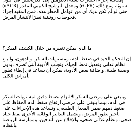
(uACR) ومعدل الترشيح الكبيبي المقدر (eGFR) سنويًا، ومع ذلك،
حتى لو لم تكن لديك أي من عوامل الخطر هذه، فمن المفيد إجراء
فحوصات روتينية نظرًا لانتشار المرض.
ما الذي يمكن تغييره من خلال الكشف المبكر؟
إن التحكم الجيد في ضغط الدم، ومستويات السكر، والدهون، واتباع
نظام غذائي وتعديل نمط الحياة، وتجنب الأدوية التي تُصرف بدون
وصفة طبية، وإضافة بعض الأدوية، يمكن أن يساعد في إبطاء تطور
أمراض الكلى.
وينبغي على مرضى السكر الالتزام بضبط دقيق لمستويات السكر
في الدم، بينما ينبغي على مرضى ارتفاع ضغط الدم الحفاظ على
ضغط دمهم ضمن المعدل الطبيعي، وتساعد هذه الإجراءات على
تأخير تطور المرض، وتشمل التدابير الوقائية الأخرى نمط حياة
صحي، ونظام غذائي صحي، والإقلاع عن التدخين، وممارسة الرياضة
بانتظام.