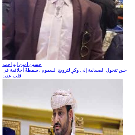
حسين امين ابو احمد
حين تتحول الصيدلية إلى وكرٍ لترويج السموم.. سقطةٌ أخلاقية في
قلب عدن