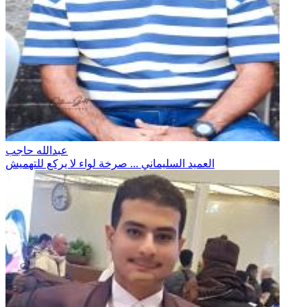
عبدالله حاجب
العميد السليماني ... صرخة لواء لا يركع للتهميش