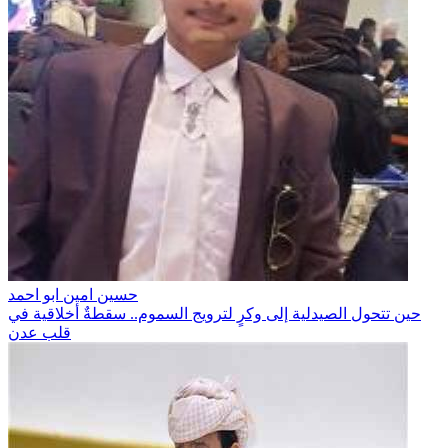
حسين امين ابو احمد
حين تتحول الصيدلية إلى وكرٍ لترويج السموم.. سقطةٌ أخلاقية في
قلب عدن