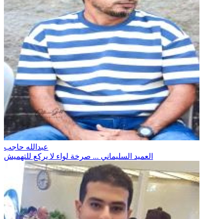
عبدالله حاجب
العميد السليماني ... صرخة لواء لا يركع للتهميش