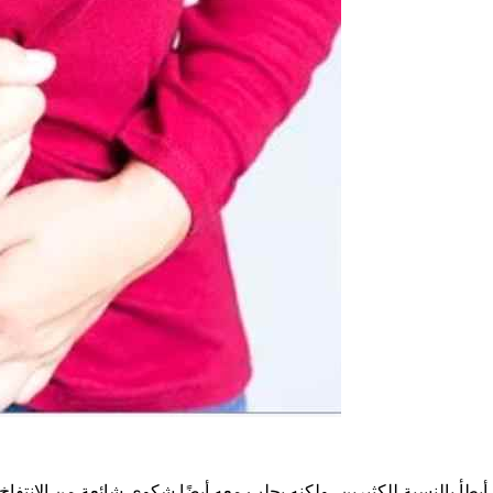
ًا أبطأ بالنسبة للكثيرين، ولكنه يجلب معه أيضًا شكوى شائعة من الانت