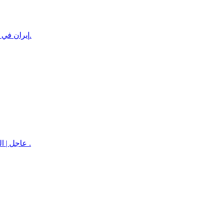
إيران في أول تعليق على "الإنفاق الدفاعي" بين السعودية وباكستان وتركيا: الأم.
عاجل | المقاومة الوطنية تدمر زورقاً حوثياً مفخخاً استهدف سفينة نفطية قبالة .