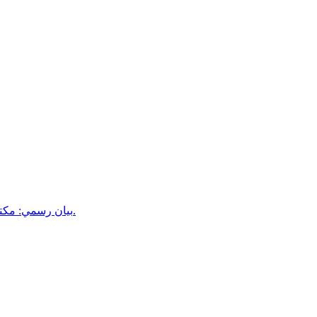
بيان رسمي: مكتب إعلام أبين يكشف حقيقة فيديو مستشفى الرازي ويتوعد باتخاذ إجر.