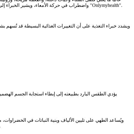
واضطراب في حركة الأمعاء، ويشير الخبراء إلى أن تباطؤ الجهاز الهضمي في هذا الفصل يعود إلى انخفاض النشاط البدني، وقلة شرب الماء، وزيادة وزن الطعام المتناول، وفقًا لتقرير موقع "Onlymyhealth".
ويشدد خبراء التغذية على أن التغييرات الغذائية البسيطة قد تُسهم ب
يؤدي الطقس البارد بطبيعته إلى إبطاء استجابة الجسم الهضمية، ل
ويُساعد الطهي على تليين الألياف وبنية النباتات في الخضراوات، ما
مما يساعد على منع الإفراط في تناول الأطعمة المقلية والمعالجة وال