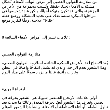
من متلازمة القولون العصبي إلى مرض التهاب الأمعاء، تُشكل
مشكلات الأمعاء تحديًا حقيقيًا وتُسبب مجموعة من الأعراض
المزعجة، والتي قد تكون منهكة أحيانًا، ولكن عند تشخيصها في
مراحلها المبكرة ستساعدك على تحديد المشكلة ووضع خطة
علاجية، وفقًا لتقرير موقع "Ndtv".
8 علامات تشير إلى أمراض الأمعاء الشائعة:
متلازمة القولون العصبي
يُعد الانتفاخ أحد الأعراض المبكرة الشائعة لمتلازمة القولون العصبي،
وهذا الشعور بعدم الراحة، والذي قد يشمل انتفاخًا واضحًا في البطن
وغازات زائدة، غالبًا ما يزداد سوءًا على مدار اليوم.
ارتجاع المريء
أولى علامات الارتجاع الحمضي شيوعًا هي الشعور بحرقة في
الصدر، ويُعرف هذا الشعور أيضًا بحرقة المعدة، وغالبًا ما يحدث بعد
تناول الطعام، أو أثناء الاستلقاء، أو الانحناء، وينشأ هذا الشعور المؤلم