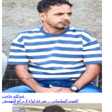
عبدالله حاجب
العميد السليماني ... صرخة لواء لا يركع للتهميش