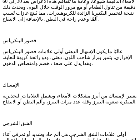
الأمعاء الدقيقة شيوعًا، وعادةً ما تتفاقم هذه الأعراض بعد 30 إلى 60
دقيقة من تناول الطعام أو مع مرور الوقت خلال اليوم، ويحدث ذلك
نتيجة لتخمير البكتيريا الزائدة للكربوهيدرات، مما يُنتج غازات تُسبب
ألمًا وعدم راحة في البطن، بالإضافة إلى الانتفاخ.
قصور البنكرياس
غالبًا ما يكون الإسهال الدهني أولى علامات قصور البنكرياس
الإفرازي، يتميز ببراز شاحب اللون، دهني، وذو رائحة كريهة للغاية،
وهذا يدل على ضعف هضم وامتصاص الدهون.
الإمساك
يعتبر الإمساك من أبرز مشكلات الأمعاء، وتشمل العلامات التحذيرية
المبكرة صعوبة التبرز وقلة عدد مرات التبرز، وألم البطن أو الانتفاخ.
الشق الشرجي
أولى علامات الشق الشرجي هي ألم حاد وشديد أو تمزقي أثناء