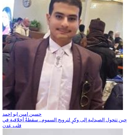
حسين امين ابو احمد
حين تتحول الصيدلية إلى وكرٍ لترويج السموم.. سقطةٌ أخلاقية في
قلب عدن