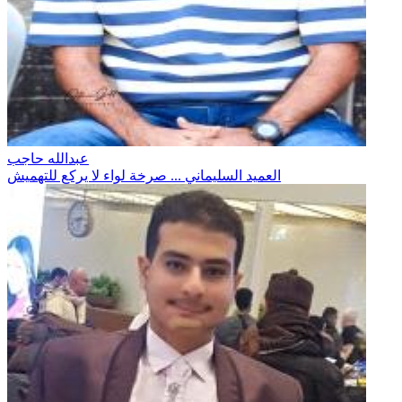
عبدالله حاجب
العميد السليماني ... صرخة لواء لا يركع للتهميش