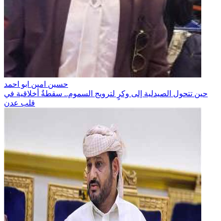
حسين امين ابو احمد
حين تتحول الصيدلية إلى وكرٍ لترويج السموم.. سقطةٌ أخلاقية في
قلب عدن