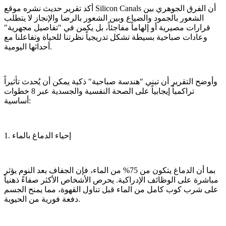
أكد تقرير حديث نشره موقع Silicon Canals أن الفرق الجوهري بين
الشعور بالجمود والضياع وبين الشعور بالرضا والإنجاز لا يتطلب
قرارات مصيرية أو إلهاماً مفاجئاً، بل يكمن في "تفاصيل مجهرية"
وعادات صباحية بسيطة تشكل تدريجياً نظرتنا للحياة وتفاعلنا مع
أحداثها اليومية.
​وأوضح التقرير أن تبني "هندسة صباحية" ذكية يمكن أن يُحدث تأثيراً
تراكمياً إيجابياً على الصحة النفسية والجسدية عبر 8 خطوات
أساسية:
​1. إحياء الدماغ بالماء
​بما أن الدماغ يتكون من 75% من الماء، فإن الجفاف بعد النوم يؤثر
مباشرة على الوظائف الإدراكية. يحرص الأشخاص الأكثر صفاءً ذهنياً
على شرب كوب كامل من الماء قبل تناول القهوة، مما يمنح الجسم
دفعة فورية من الحيوية.