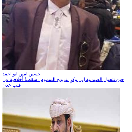
حسين امين ابو احمد
حين تتحول الصيدلية إلى وكرٍ لترويج السموم.. سقطةٌ أخلاقية في
قلب عدن