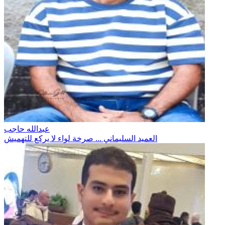
عبدالله حاجب
العميد السليماني ... صرخة لواء لا يركع للتهميش