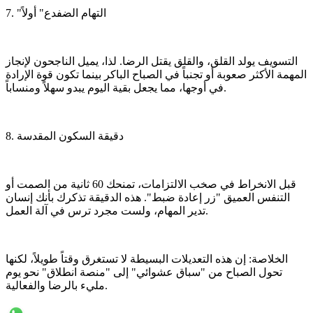
​7. "التهام الضفدع" أولاً
​التسويف يولد القلق، والقلق يقتل الرضا. لذا، يميل الناجحون لإنجاز
المهمة الأكثر صعوبة أو تجنباً في الصباح الباكر بينما تكون قوة الإرادة
في أوجها، مما يجعل بقية اليوم يبدو سهلاً ومنساباً.
​8. دقيقة السكون المقدسة
​قبل الانخراط في صخب الالتزامات، تمنحك 60 ثانية من الصمت أو
التنفس العميق "زر إعادة ضبط". هذه الدقيقة تذكرك بأنك إنسان
تدير المهام، ولست مجرد ترس في آلة العمل.
​الخلاصة: إن هذه التعديلات البسيطة لا تستغرق وقتاً طويلاً، لكنها
تحول الصباح من "سباق عشوائي" إلى "منصة انطلاق" نحو يوم
مليء بالرضا والفعالية.