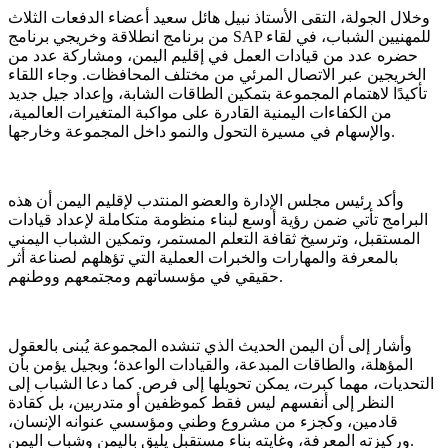
وخلال الجولة، التقى الأستاذ نبيل هائل سعيد أعضاء الدفعات الثلاث
من برنامج انطلاقة وخريجي برنامج SAP للمهنيين الشباب، في لقاء
حضره عدد من قيادات العمل في إقليم اليمن، ومشاركة عدد من
الخريجين عبر الاتصال المرئي من مختلف المحافظات. وجاء اللقاء
تأكيدًا لاهتمام المجموعة بتمكين الطاقات الشابة، وإعداد جيل جديد
من الكفاءات اليمنية القادرة على مواكبة المتغيرات العالمية،
والإسهام في مسيرة التحول والنمو داخل المجموعة وخارجها.
وأكد رئيس مجلس الإدارة والعضو المنتدب لإقليم اليمن أن هذه
البرامج تأتي ضمن رؤية أوسع لبناء منظومة متكاملة لإعداد قيادات
المستقبل، وترسيخ ثقافة التعلم المستمر، وتمكين الشباب اليمني
بالمعرفة والمهارات والخبرات العملية التي تؤهلهم لصناعة أثر
حقيقي في مؤسساتهم ومجتمعهم ووطنهم.
وأشار إلى أن اليمن الحديث الذي تنشده المجموعة يُبنى بالعقول
المؤهلة، والطاقات المبدعة، والقيادات الواعدة؛ وبجيل يؤمن بأن
التحديات، مهما كبرت، يمكن تحويلها إلى فرص. كما دعا الشباب إلى
النظر إلى أنفسهم ليس فقط كموظفين أو متدربين، بل كقادة
قادمين، وكجزء من مشروع وطني ومؤسسي عنوانه الإنسان،
وركيزته المعرفة، وغايته بناء مستقبل يليق باليمن وشباب اليمن.