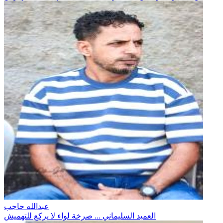
عبدالله حاجب
العميد السليماني ... صرخة لواء لا يركع للتهميش