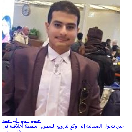
حسين امين ابو احمد
حين تتحول الصيدلية إلى وكرٍ لترويج السموم.. سقطةٌ أخلاقية في
قلب عدن