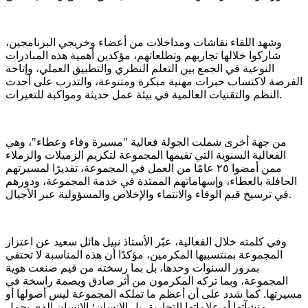
وشهد اللقاء نقاشات ومداخلات من أعضاء وخريجي البرنامجين،
شاركوا خلالها تجاربهم وتطلعاتهم، مؤكدين أهمية هذه المبادرات
النوعية في الجمع بين التعلم النظري والتطبيق العملي، وإتاحة
الفرصة لاكتساب خبرات مهنية مبكرة ومتنوعة، والتدرب على أحدث
النظم والتقنيات العالمية في بيئة عمل حديثة ومواكبة للتغيرات.
من جهة أخرى شملت الجولة فعالية "مسيرة وفاء وعطاء"، وهي
الفعالية السنوية التي تقيمها المجموعة لتكريم الزميلات والزملاء
ممن أمضوا ٢٥ عامًا من العمل في المجموعة، تقديرًا لمسيرتهم
الحافلة بالعطاء، وإسهاماتهم الممتدة في خدمة المجموعة، ودورهم
في ترسيخ قيم الوفاء والانتماء والإخلاص والمسؤولية عبر الأجيال.
وفي كلمته خلال الفعالية، عبّر الأستاذ نبيل هائل سعيد عن اعتزاز
المجموعة بمنتسبيها المكرمين، مؤكدًا أن هذه المناسبة لا تحتفي
بمرور السنوات وحدها، بل بما رسخته من قيم صنعت هوية
المجموعة، وبما تركه المكرمون من أثر صادق وبصمة راسخة في
مسيرتها. كما شدد على أن أعظم ما تملكه المجموعة ليس أصولها أو
منشآتها أو علاماتها التجارية، بل الإنسان؛ الإنسان الذي يحمل