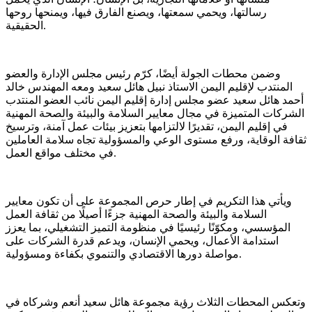
رسالتها، ويحمي سمعتها، ويصنع الفارق فيها، ويمنحها روحها
الحقيقية.
وضمن محطات الجولة أيضًا، كرّم رئيس مجلس الإدارة والعضو
المنتدب لإقليم اليمن الاستاذ نبيل هائل سعيد ومعه المهندس خالد
أحمد هائل سعيد عضو مجلس إدارة إقليم اليمن نائب العضو المنتدب
الشركات المتميزة في مجال معايير السلامة والبيئة والصحة المهنية
في إقليم اليمن، تقديرًا لالتزامها بتعزيز بيئات عمل آمنة، وترسيخ
ثقافة الوقاية، ورفع مستوى الوعي والمسؤولية تجاه سلامة العاملين
في مختلف مواقع العمل.
ويأتي هذا التكريم في إطار حرص المجموعة على أن تكون معايير
السلامة والبيئة والصحة المهنية جزءًا أصيلًا من ثقافة العمل
المؤسسي، ومكوّنًا رئيسيًا في منظومة التميز التشغيلي، بما يعزز
استدامة الأعمال، ويحمي الإنسان، ويدعم قدرة الشركات على
مواصلة دورها الاقتصادي والتنموي بكفاءة ومسؤولية.
وتعكس المحطات الثلاث رؤية مجموعة هائل سعيد أنعم وشركاه في