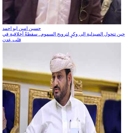
حسين امين ابو احمد
حين تتحول الصيدلية إلى وكرٍ لترويج السموم.. سقطةٌ أخلاقية في
قلب عدن