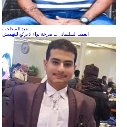
عبدالله حاجب
العميد السليماني ... صرخة لواء لا يركع للتهميش