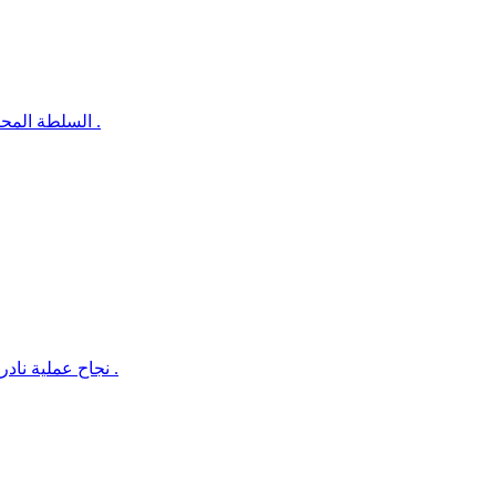
السلطة المحلية بخورمكسر تسلّم موقع مشروع تسوير أرضية اتحاد الأدباء والكتاب .
نجاح عملية نادرة ومعقدة بمستشفى الجمهورية بعدن ينهي معاناة مريضة استمرت 11 .