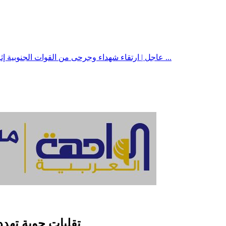
عاجل | ارتقاء شهداء وجرحى من القوات الجنوبية إثر قصف مسير استهدف مواقعهم في جبهات حريب بمأرب ...
تقلبات جوية تهدد 