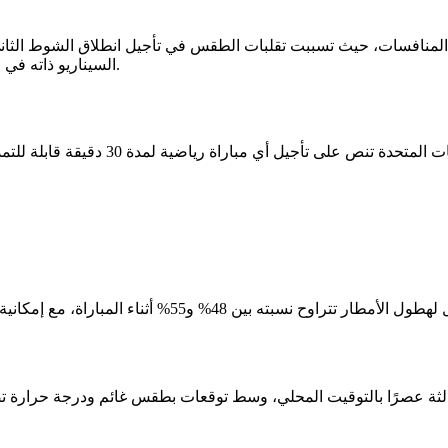
مناخية أثرت على سير المنافسات، حيث تسببت تقلبات الطقس في تأجيل انطلاق ا
السيناريو ذاته في مواجهة فرنسا والنرويج المقررة غدًا الجمعة في ختام دور المجموعات.
وبحسب تقارير الأرصاد الجوية، هناك احتمال لهطول الأمطا