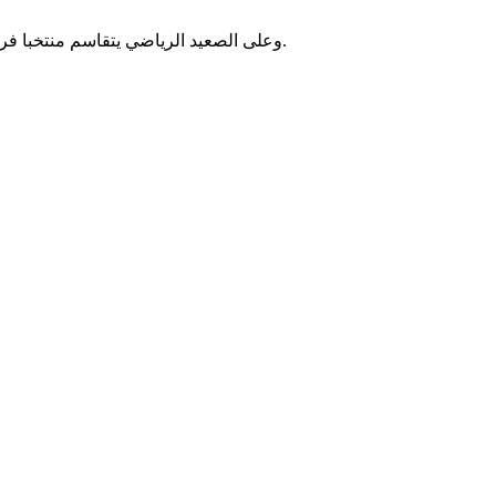
وعلى الصعيد الرياضي يتقاسم منتخبا فرنسا والنرويج صدارة المجموعة التاسعة برصيد 6 نقاط لكل منهما، مع أفضلية لمنتخب فرنسا بفارق الأهداف، بعدما ضمنا التأهل إلى دور الـ32.