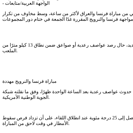
الواجهة العربية/متابعات
-
لشوط الثاني من مباراة فرنسا والعراق لأكثر من ساعة، وسط مخاوف من تكرار
وتشير التقارير إلى أن بروتوكولات السلامة المعتمدة في الولايات المتحدة تنص على تأجيل أي مباراة رياضية لمدة 30 دقيقة قابلة للتمديد، حال رصد عواصف رعدية أو صواعق ضمن نطاق 13 كيلو مترًا من
الملعب.
مباراة فرنسا والنرويج مهددة
ر تتراوح نسبته بين 48% و55% أثناء المباراة، مع إمكانية حدوث عواصف رعدية بعد الساعة الواحدة ظهرًا، وفق ما نقلته شبكة RMC عن هيئة الأرصاد
الجوية الوطنية الأمريكية.
ومن المقرر أن تقام المباراة في مدينة بوسطن عند الساعة الثالثة عصرًا بالتوقيت المحلي، وسط توقعات بطقس غائم ودرجة حرارة تصل إلى 25 درجة مئوية عند انطلاق اللقاء، على أن تزداد فرص سقوط
الأمطار في وقت لاحق من المباراة.