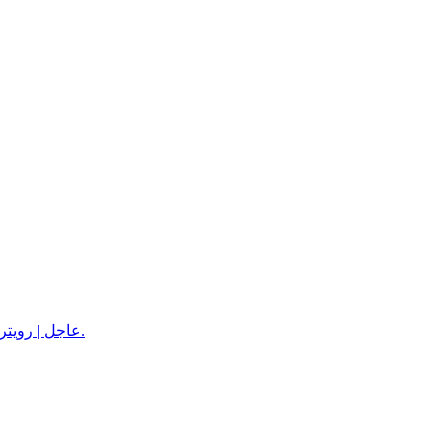
عاجل | رويترز: تركيا والسعودية وباكستان توقع اتفاقية دفاع مشترك في السعودية.