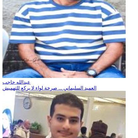
عبدالله حاجب
العميد السليماني ... صرخة لواء لا يركع للتهميش