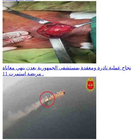
نجاح عملية نادرة ومعقدة بمستشفى الجمهورية بعدن ينهي معاناة
مريضة استمرت 11 .