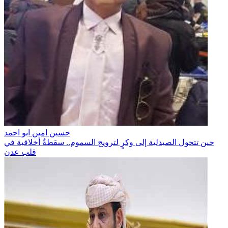
حسين امين ابو احمد
حين تتحول الصيدلية إلى وكرٍ لترويج السموم.. سقطةٌ أخلاقية في
قلب عدن