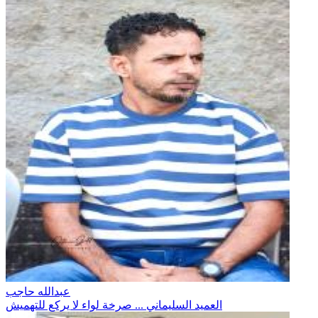
عبدالله حاجب
العميد السليماني ... صرخة لواء لا يركع للتهميش