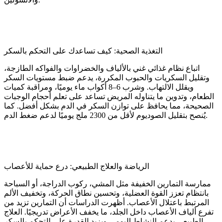
التغذية الصحية: كيف تساعدك على التحكم بالسكر
اتباع نظام غذائي غني بالألياف والخضراوات والفواكه الطازجة،
وتقليل السكريات والحبوب المكررة، يدعم ضبط مستويات السكر
ويقلل الالتهاب. وشرب 6–8 أكواب ماء يوميًا، ومراقبة كميات
الطعام، وتدوين ما يتناوله المريض تساعد على تعلم أحجام الوجبات
الصحيحة، مما يحافظ على توازن السكر في الدم بشكل أفضل. كما
يُنصح بتقليل الصوديوم لأقل من 2300 ملج يوميًا لدعم ضغط الدم.
الرياضة والعلاج الطبيعي: درع حماية للأعصاب
ممارسة التمارين الخفيفة مثل المشي، ركوب الدراجة، أو السباحة
بانتظام تعزز القوة العضلية، وتحسين نطاق الحركة، وتخفيف الألم
المرتبط باعتلال الأعصاب. أظهرت الدراسات أن التمارين تزيد من
تفرع ألياف الأعصاب داخل الجلد، ما يخفف الأعراض تدريجيًا. العلاج
الطبيعي يدعم النشاط اليومي ويزيد القدرة على التحكم بالسكر