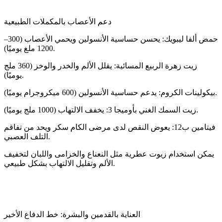
دعم الأعصاب بالمكملات الطبيعية
حمض ألفا ليبويك: يحسن حساسية الأنسولين ويحمي الأعصاب (300–
1200 ملغ يوميًا).
زيت زهرة الربيع المسائية: يقلل الألم والخدر والوخز (360 ملج
يوميًا).
بيكولينات الكروم: يدعم حساسية الأنسولين (600 ميكروجرام يوميًا).
زيت السمك الغني بأوميجا 3: يخفف الالتهاب (1000 ملج يوميًا).
فيتامين ب12: يعوض النقص لدى مرضى الكام سكر ويحد من تفاقم
التلف العصبي.
يمكن استخدام زيوت عطرية مثل النعناع والخزامى واللبان لتخفيف
الألم وتقليل الالتهاب بشكل طبيعي.
العناية بالقدمين والبشرة: خط الدفاع الأخير