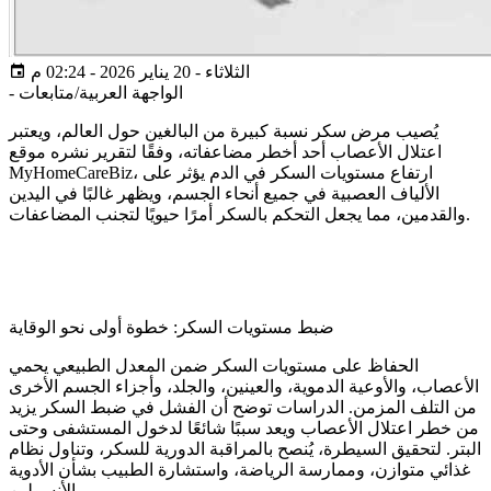
الثلاثاء - 20 يناير 2026 - 02:24 م
الواجهة العربية/متابعات
-
يُصيب مرض سكر نسبة كبيرة من البالغين حول العالم، ويعتبر
اعتلال الأعصاب أحد أخطر مضاعفاته، وفقًا لتقرير نشره موقع
MyHomeCareBiz، ارتفاع مستويات السكر في الدم يؤثر على
الألياف العصبية في جميع أنحاء الجسم، ويظهر غالبًا في اليدين
والقدمين، مما يجعل التحكم بالسكر أمرًا حيويًا لتجنب المضاعفات.
ضبط مستويات السكر: خطوة أولى نحو الوقاية
الحفاظ على مستويات السكر ضمن المعدل الطبيعي يحمي
الأعصاب، والأوعية الدموية، والعينين، والجلد، وأجزاء الجسم الأخرى
من التلف المزمن. الدراسات توضح أن الفشل في ضبط السكر يزيد
من خطر اعتلال الأعصاب ويعد سببًا شائعًا لدخول المستشفى وحتى
البتر. لتحقيق السيطرة، يُنصح بالمراقبة الدورية للسكر، وتناول نظام
غذائي متوازن، وممارسة الرياضة، واستشارة الطبيب بشأن الأدوية
والأنسولين.