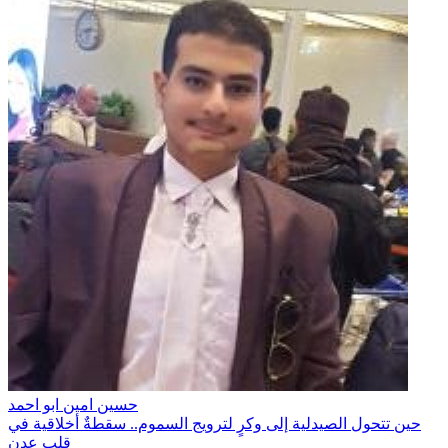
حسين امين ابو احمد
حين تتحول الصيدلية إلى وكرٍ لترويج السموم.. سقطةٌ أخلاقية في
قلب عدن