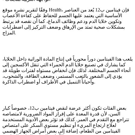
وفقًا لتقرير نشره موقع Health، فإن فيتامين ب12 يُعد من العناصر
الأساسية التي يعتمد عليها الجسم للحفاظ على كفاءة الأعصاب
وتكوين خلايا الدم ودعم وظائف الدماغ، كما أن نقصه قد يرتبط
بمشكلات صحية تمتد من الإرهاق وضعف التركيز إلى اضطرابات
المزاج.
يلعب هذا الفيتامين دوراً محورياً في إنتاج المادة الوراثية داخل الخلايا،
كما يشارك في تصنيع خلايا الدم الحمراء التي تنقل الأكسجين إلى
أنحاء الجسم المختلفة. لذلك فإن انخفاض مستواه لفترات طويلة قد
يؤدي إلى الشعور بالتعب المستمر، وضعف الطاقة، والشحوب،
وأحياناً التنميل في الأطراف أو اضطراب الذاكرة.
بعض الفئات تكون أكثر عرضة لنقص فيتامين ب12، خصوصاً كبار
السن، لأن قدرة المعدة على إفراز المواد الضرورية لامتصاصه
تتراجع مع التقدم في العمر. كذلك قد تؤثر بعض الأدوية المستخدمة
لعلاج ارتجاع المريء أو تنظيم مستوى السكر على امتصاص
الفيتامين من الطعام، إضافة إلى بعض أمراض الجهاز الهضمي