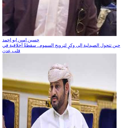
حسين امين ابو احمد
حين تتحول الصيدلية إلى وكرٍ لترويج السموم.. سقطةٌ أخلاقية في
قلب عدن