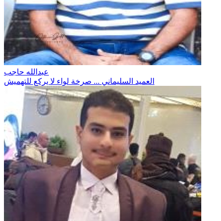
عبدالله حاجب
العميد السليماني ... صرخة لواء لا يركع للتهميش