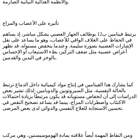
والأنظمة الغذائية النباتية الصارمة.
تأثيره على الأعصاب والمزاج
يرتبط فيتامين ب12 بوظائف الجهاز العصبي بشكل مباشر، إذ يساهم
في الحفاظ على الغلاف الواقي للأعصاب، وهو ما يساعد على نقل
الإشارات العصبية بصورة سليمة. وعندما ينخفض مستواه، قد تظهر
أعراض عصبية مثل ضعف التركيز، بطء الاستيعاب أو الإحساس
بالوخز في اليدين والقدمين.
كما يشارك هذا الفيتامين في إنتاج مواد كيميائية داخل الدماغ ترتبط
بالحالة النفسية، مثل السيروتونين والدوبامين. لذلك تشير بعض
الدراسات إلى أن انخفاض مستوياته قد يكون مرتبطاً بزيادة احتمالات
الاكتئاب واضطرابات المزاج، بينما قد يساعد تصحيح النقص في
تحسين الاستجابة للعلاج النفسي والدوائي لدى بعض المرضى.
ومن النقاط المهمة أيضاً علاقته بمادة الهوموسيستين، وهي مركب