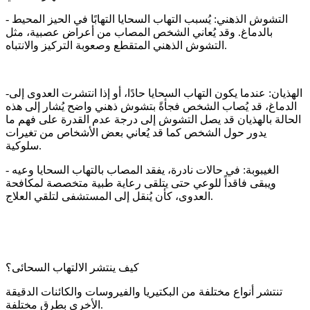
- التشوش الذهني: يُسبب التهاب السحايا التهابًا في الحيز المحيط
بالدماغ. وقد يُعاني الشخص المصاب من أعراض عصبية، مثل
التشوش الذهني المتقطع وصعوبة التركيز والانتباه.
-الهذيان: عندما يكون التهاب السحايا حادًا، أو إذا انتشرت العدوى إلى
الدماغ، قد يُصاب الشخص فجأةً بتشوش ذهني واضح يُشار إلى هذه
الحالة بالهذيان قد يصل التشوش إلى درجة عدم القدرة على فهم ما
يدور حول الشخص كما قد يُعاني بعض الأشخاص من تغيرات
سلوكية.
- الغيبوبة: في حالات نادرة، يفقد المصاب بالتهاب السحايا وعيه
ويبقى فاقداً للوعي حتى يتلقى رعاية طبية متخصصة لمكافحة
العدوى، كأن يُنقل إلى المستشفى لتلقي العلاج.
كيف ينتشر الالتهاب السحائى؟
تنتشر أنواع مختلفة من البكتيريا والفيروسات والكائنات الدقيقة
الأخرى بطرق مختلفة.