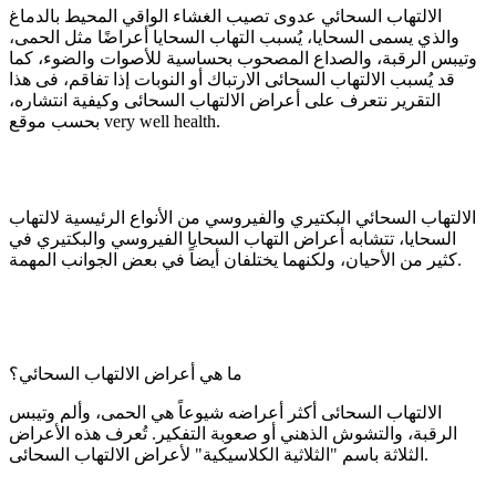
الالتهاب السحائي عدوى تصيب الغشاء الواقي المحيط بالدماغ
والذي يسمى السحايا، يُسبب التهاب السحايا أعراضًا مثل الحمى،
وتيبس الرقبة، والصداع المصحوب بحساسية للأصوات والضوء، كما
قد يُسبب الالتهاب السحائى الارتباك أو النوبات إذا تفاقم، فى هذا
التقرير نتعرف على أعراض الالتهاب السحائى وكيفية انتشاره،
بحسب موقع very well health.
الالتهاب السحائي البكتيري والفيروسي من الأنواع الرئيسية لالتهاب
السحايا، تتشابه أعراض التهاب السحايا الفيروسي والبكتيري في
كثير من الأحيان، ولكنهما يختلفان أيضاً في بعض الجوانب المهمة.
ما هي أعراض الالتهاب السحائي؟
الالتهاب السحائى أكثر أعراضه شيوعاً هي الحمى، وألم وتيبس
الرقبة، والتشوش الذهني أو صعوبة التفكير. تُعرف هذه الأعراض
الثلاثة باسم "الثلاثية الكلاسيكية" لأعراض الالتهاب السحائى.