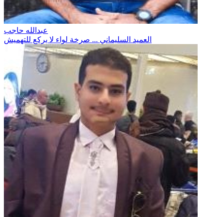
عبدالله حاجب
العميد السليماني ... صرخة لواء لا يركع للتهميش