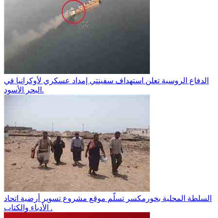
الدفاع الروسية تعلن استهداف سفينتي إمداد عسكري لأوكرانيا في
البحر الأسود.
السلطة المحلية بخورمكسر تسلّم موقع مشروع تسوير أرضية اتحاد
الأدباء والكتاب .