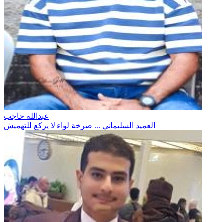
عبدالله حاجب
العميد السليماني ... صرخة لواء لا يركع للتهميش