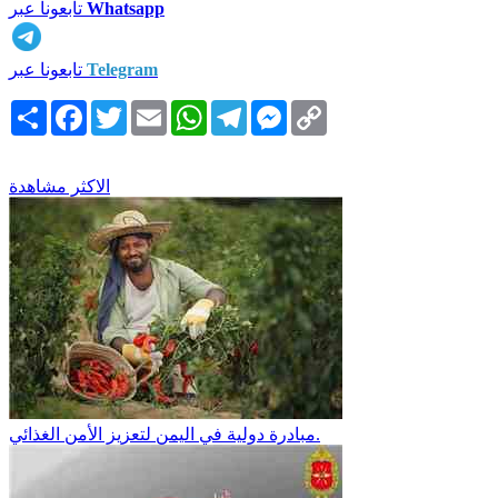
Whatsapp
تابعونا عبر
Telegram
تابعونا عبر
Copy
Messenger
Telegram
WhatsApp
Email
Twitter
Facebook
انشر
Link
الاكثر مشاهدة
مبادرة دولية في اليمن لتعزيز الأمن الغذائي.