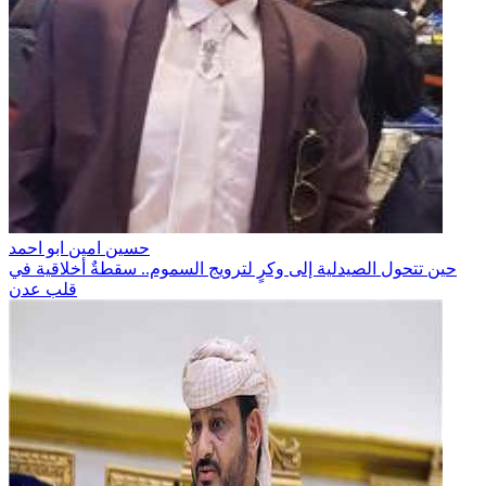
حسين امين ابو احمد
حين تتحول الصيدلية إلى وكرٍ لترويج السموم.. سقطةٌ أخلاقية في
قلب عدن