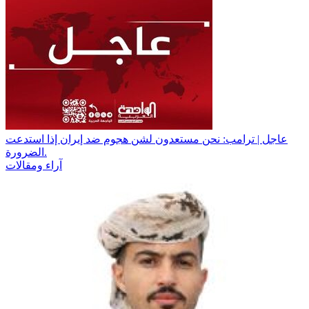
عاجل | ترامب: نحن مستعدون لشن هجوم ضد إيران إذا استدعت
الضرورة.
آراء ومقالات