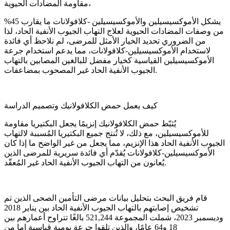
مقاومة المضادات الحيوية،
يشكل الأموكسيسيلين والأموكسيسيلين -كلافولانات ما يقارب 45%
من وصفات المضادات الحيوية لعلاج التهاب الجيوب الأنفية الحاد، لذا
من الضروري تحديد الخيار الأمثل للمرضى، لم نلاحظ أي فائدة
لاستخدام الأموكسيسيلين-كلافولانات، مما يدعم استخدام جرعة
الأموكسيسيلين القياسية كخيار مفضل للبالغين المصابين بالتهاب
الجيوب الأنفية الحاد غير المصحوب بمضاعفات.
كيف يعمل حمض الكلافولانيك وتصميم الدراسة
يُثبّط حمض الكلافولانيك إنزيمًا يجعل البكتيريا مقاومة
للأموكسيسيلين، مع ذلك، لا تُنتج جميع البكتيريا المُسببة لالتهاب
الجيوب الأنفية الحاد هذا الإنزيم، مما يجعل من غير الواضح ما إذا كان
الأموكسيسيلين-كلافولانات يُقدّم أي فائدة سريرية للمرضى الذين
يُعانون من التهاب الجيوب الأنفية الحاد غير المُعقّد.
قام فريق البحث بتحليل بيانات مرضى التأمين الصحى الذين تم
تشخيص إصابتهم بالتهاب الجيوب الأنفية الحاد بين يناير 2018
وديسمبر 2023، شملت المجموعة 521,244 بالغًا تتراوح أعمارهم بين
18 و64 عامًا، والذين تلقوا جرعة يومية قياسية إما من