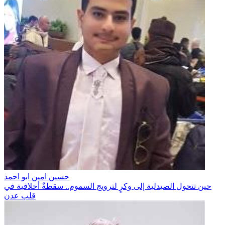
حسين امين ابو احمد
حين تتحول الصيدلية إلى وكرٍ لترويج السموم.. سقطةٌ أخلاقية في
قلب عدن