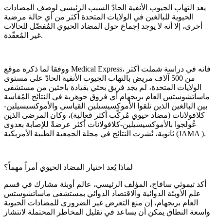
يعد التهاب الجيوب الأنفية الحادّ السبب الرئيسي لوصف المضادات
الحيوية للبالغين في الولايات المتحدة أكثر من أي حالة مرضية
أخرى، إلا أنه لا يوجد إجماع حول المضاد الحيوي المُفضّل للحالات
غير المُعقّدة.
ووفقا لما ذكره موقع Medical Express، فانه في دراسة شملت أكثر
من 500 آلاف مريض بالتهاب الجيوب الأنفية الحادّ على مستوى
الولايات المتحدة، لم يجد فريق بحثي بقيادة باحثين من مستشفى
ماساتشوستس العام بريجهام أي فروق جوهرية في النتائج المُقاسة
بين البالغين الذين تلقوا الأموكسيسيلين القياسي والأموكسيسيلين-
كلافولانات (مضاد حيوي مُركّب أكثر فعالية)، وكان المرضى الذين
عُولجوا بالأموكسيسيلين-كلافولانات أكثر عرضةً للإصابة بعدوى
ثانوية، نُشرت النتائج في مجلة الجمعية الطبية الأمريكية (JAMA ).
لماذا يُعد اختيار المضاد الحيوي أمراً مهماً؟
أكد تيموثي سافاج، المؤلف الرئيسي، عالم أوبئة مشارك في قسم
علم الأوبئة الدوائية والاقتصاد الدوائي بمستشفى ماساتشوستس
العام بريجهام، إن منع التعرض غير الضروري للمضادات الحيوية
واسعة النطاق يمكن أن يساعد في تقليل المخاطر المحتملة لانتشار