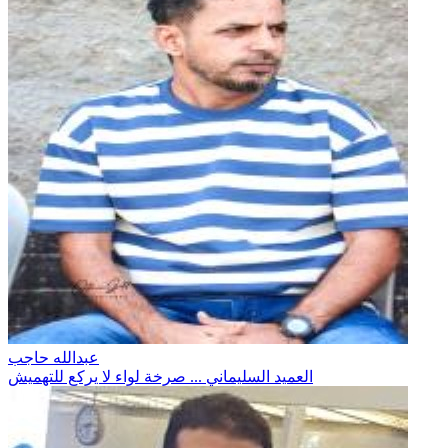
عبدالله حاجب
العميد السليماني ... صرخة لواء لا يركع للتهميش