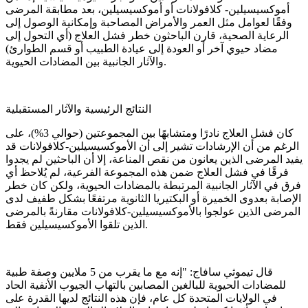
أموكسيسيلين- كلافولانات أو أموكسيسيلين، بعد مطابقة المرضى
وفقًا لعوامل مثل العمر والأمراض المصاحبة وإمكانية الوصول إلى
الرعاية الصحية، قارن الباحثون خطر فشل العلاج (أي التحول إلى
مضاد حيوي آخر أو العودة إلى عيادة الطبيب أو قسم الطوارئ)
والآثار الجانبية بين المضادات الحيوية.
النتائج الرئيسية والآثار المستقبلية
كان فشل العلاج نادرًا ومتشابهًا بين المجموعتين (حوالي 3%)، على
الرغم من أن الإرشادات تشير إلى أن الأموكسيسيلين-كلافولانات قد
يفيد المرضى الذين يعانون من نقص المناعة، إلا أن الباحثين لم يجدوا
فرقًا في فشل العلاج ضمن هذه المجموعة الفرعية، لم يُلاحظ أي
فرق في الآثار الجانبية المرتبطة بالمضادات الحيوية، ولكن كان خطر
الإصابة بعدوى الخميرة أو البكتيريا الثانوية مرتفعًا بشكل طفيف لدى
المرضى الذين عولجوا بالأموكسيسيلين-كلافولانات مقارنةً بالمرضى
الذين تلقوا الأموكسيسيلين فقط.
قال تيموثي سافاج: "إنه مع ما يقرب من 5 ملايين وصفة طبية
للمضادات الحيوية للبالغين المصابين بالتهاب الجيوب الأنفية الحاد
في الولايات المتحدة كل عام، فإن هذه النتائج لديها القدرة على