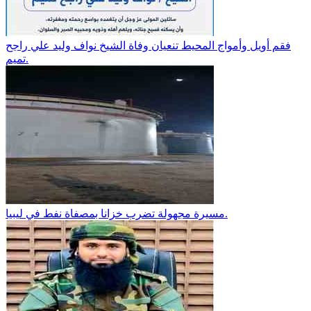
فقم أويل وأمواج المحيط تنعيان وفاة الشيخ نواف وليد علي راجح
تميم.
مسيرة مجهولة تضرب خزانا بمصفاة نفط في ليبيا.