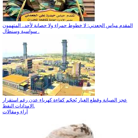
المقدم مياس الجعدني: لا خطوط حمراء ولا حصانة لأحد.. المتهمون
سواسية وسنطال .
عجز الصيانة وقطع الغيار يُحجّم كفاءة كهرباء عدن رغم استقرار
الإمدادات النفط.
آراء ومقالات