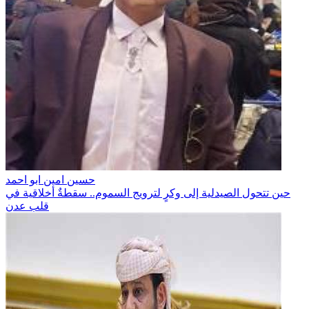
حسين امين ابو احمد
حين تتحول الصيدلية إلى وكرٍ لترويج السموم.. سقطةٌ أخلاقية في
قلب عدن