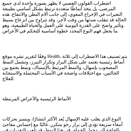
اضطراب القولون العصبي لا يظهر بصورة واحدة لدى جميع
المرضى، بل يتخذ أنماطًا متعددة ترتبط بشكل أساسي بطبيعة
التغيرات في الإخراج المعوي، إلى جانب آلام البطن والانتفاخ. هذه
الحالة قد تتقلب شدتها من وقت لآخر، وقد تتراوح بين انزعاج بسيط
وتأثير واضح على القدرة اليومية على العمل والحياة الطبيعية، وهو
ما يجعل فهم النوع المحدد خطوة أساسية للتحكم في الأعراض.
وفقًا لتقرير نشره موقع Health، يتم تصنيف هذا الاضطراب إلى ثلاثة
أنماط رئيسية تعتمد على شكل البراز وتكرار التبرز، وتشمل النمط
المصحوب بإسهال، والنمط المرتبط بالإمساك، ونمط يجمع بين
الحالتين، مع اختلافات واضحة في الأسباب المحتملة والاستجابة
للعلاج.
الأنماط الرئيسية والأعراض المرتبطة
النوع الذي يغلب عليه الإسهال يُعد الأكثر انتشارًا، ويتميز بحركات
أمعاء سريعة تؤدي إلى براز رخو متكرر، غالبًا مع إحساس مفاجئ
بالحاجة إلى دخول الحمام. في هذا النمط، قد تلعب التغيرات في