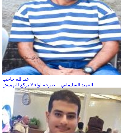
عبدالله حاجب
العميد السليماني ... صرخة لواء لا يركع للتهميش