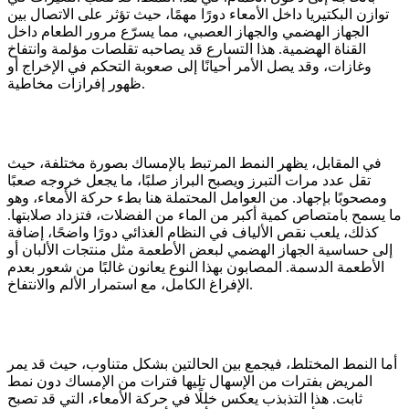
توازن البكتيريا داخل الأمعاء دورًا مهمًا، حيث تؤثر على الاتصال بين
الجهاز الهضمي والجهاز العصبي، مما يسرّع مرور الطعام داخل
القناة الهضمية. هذا التسارع قد يصاحبه تقلصات مؤلمة وانتفاخ
وغازات، وقد يصل الأمر أحيانًا إلى صعوبة التحكم في الإخراج أو
ظهور إفرازات مخاطية.
في المقابل، يظهر النمط المرتبط بالإمساك بصورة مختلفة، حيث
تقل عدد مرات التبرز ويصبح البراز صلبًا، ما يجعل خروجه صعبًا
ومصحوبًا بإجهاد. من العوامل المحتملة هنا بطء حركة الأمعاء، وهو
ما يسمح بامتصاص كمية أكبر من الماء من الفضلات، فتزداد صلابتها.
كذلك، يلعب نقص الألياف في النظام الغذائي دورًا واضحًا، إضافة
إلى حساسية الجهاز الهضمي لبعض الأطعمة مثل منتجات الألبان أو
الأطعمة الدسمة. المصابون بهذا النوع يعانون غالبًا من شعور بعدم
الإفراغ الكامل، مع استمرار الألم والانتفاخ.
أما النمط المختلط، فيجمع بين الحالتين بشكل متناوب، حيث قد يمر
المريض بفترات من الإسهال تليها فترات من الإمساك دون نمط
ثابت. هذا التذبذب يعكس خللًا في حركة الأمعاء، التي قد تصبح